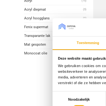
Acryl
(15)
Acryl diepmat
(3)
Acryl hoogglans
(1)
Fenix supermat
(24)
Transparante lak
(23)
Toestemming
Mat gespoten
(15)
Monocoat olie
(1)
+
Deze website maakt gebruik
We gebruiken cookies om cont
Sense 
websiteverkeer te analyseren
media, adverteren en analys
verstrekt of die ze hebben v
Toestemmingsselectie
HOT
Noodzakelijk