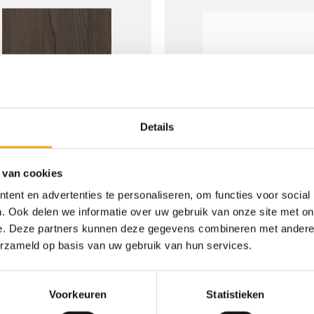
Toevoegen
T
aan
wenslijst
w
Details
+
 van cookies
ent en advertenties te personaliseren, om functies voor social
Abano essen bruin, Deur voor Pax
Silk supermat alpenwit, Deur v
. Ook delen we informatie over uw gebruik van onze site met on
Prijsklasse:
Prij
€
87,00
-
€
265,00
€
92,47
-
€
311,26
e. Deze partners kunnen deze gegevens combineren met andere i
€ 87,00
€ 9
tot
tot
erzameld op basis van uw gebruik van hun services.
€ 265,00
€ 3
Toevoegen
T
Voorkeuren
Statistieken
aan
wenslijst
w