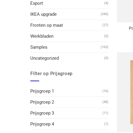
Export
(4)
IKEA upgrade
(340)
+
Fronten op maat
(27)
Po
Werkbladen
(0)
Samples
(163)
Uncategorized
(0)
Filter op Prijsgroep
Prijsgroep 1
(16)
Prijsgroep 2
(48)
Prijsgroep 3
(11)
Prijsgroep 4
(1)
+