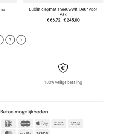
Lublin diepmat sneeuwwit, Deur voor
Pax
Pax
sklasse:
Prijsklasse:
€
66,72
-
€
245,00
7,00
€ 66,72
tot
65,00
€ 245,00
6
7
100% veilige betaling
Betaalmogelijkheden
IDeal
Maestro
Apple
Bank
Cash
Pay
Transfer
On
MasterCard
Mollie
Visa