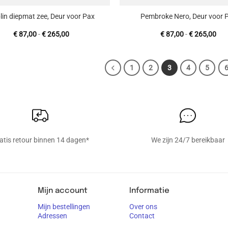
lin diepmat zee, Deur voor Pax
Pembroke Nero, Deur voor 
Prijsklasse:
Prij
€
87,00
-
€
265,00
€
87,00
-
€
265,00
€ 87,00
€ 8
tot
tot
€ 265,00
€ 2
1
2
3
4
5
atis retour binnen 14 dagen*
We zijn 24/7 bereikbaar
Mijn account
Informatie
Mijn bestellingen
Over ons
Adressen
Contact