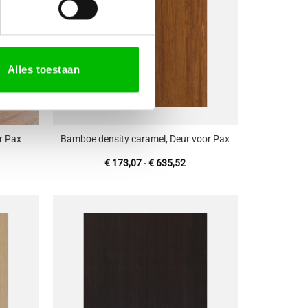
Alles toestaan
+
r Pax
Bamboe density caramel, Deur voor Pax
jsklasse:
Prijsklasse:
€
173,07
-
€
635,52
116,65
€ 173,07
tot
527,32
€ 635,52
oevoegen
Toevoegen
aan
aan
enslijst
wenslijst