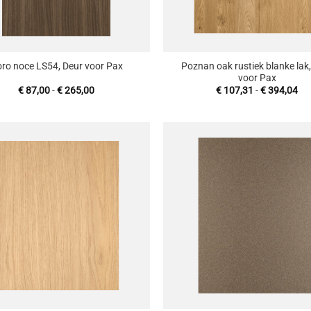
+
Poznan oak rustiek blanke lak
ro noce LS54, Deur voor Pax
voor Pax
Prijsklasse:
Pri
€
87,00
-
€
265,00
€
107,31
-
€
394,04
€ 87,00
€ 
tot
tot
€ 265,00
€ 
Toevoegen
T
aan
wenslijst
w
+