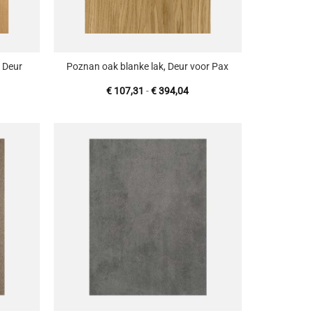
+
, Deur
Poznan oak blanke lak, Deur voor Pax
jsklasse:
Prijsklasse:
€
107,31
-
€
394,04
107,31
€ 107,31
tot
394,04
€ 394,04
oevoegen
Toevoegen
aan
aan
enslijst
wenslijst
+