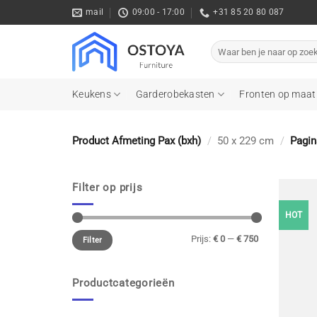
Ga
mail
09:00 - 17:00
+31 85 20 80 087
naar
inhoud
Zoeken
naar:
Keukens
Garderobekasten
Fronten op maat
Product Afmeting Pax (bxh)
/
50 x 229 cm
/
Pagin
Filter op prijs
HOT
Min.
Max.
Prijs:
€ 0
—
€ 750
prijs
prijs
Filter
Productcategorieën