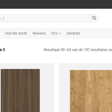
Hoe het werkt
Reviews
Info
Samples
Resultaat 43–63 van de 147 resultaten w
a 3
Toevoegen
T
aan
wenslijst
w