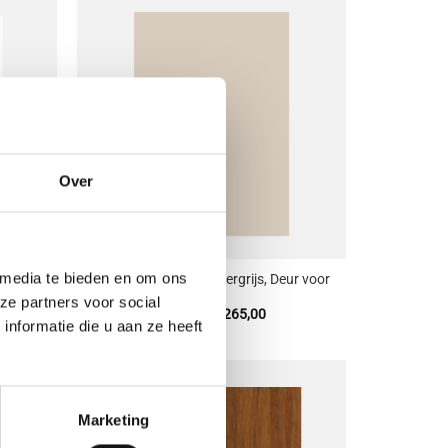
oevoegen
Toevoegen
aan
aan
enslijst
wenslijst
Over
+
 media te bieden en om ons
Sense diepmat kasjmiergrijs, Deur voor
oor Pax
Pax
ze partners voor social
sklasse:
Prijsklasse:
€
87,00
-
€
265,00
nformatie die u aan ze heeft
2,47
€ 87,00
tot
11,26
€ 265,00
oevoegen
Toevoegen
Marketing
aan
aan
enslijst
wenslijst