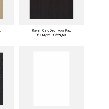
+
x
Raven Oak, Deur voor Pax
sklasse:
Prijsklasse:
€
144,22
-
€
529,60
8,07
€ 144,22
tot
60,13
€ 529,60
oevoegen
Toevoegen
aan
aan
enslijst
wenslijst
+