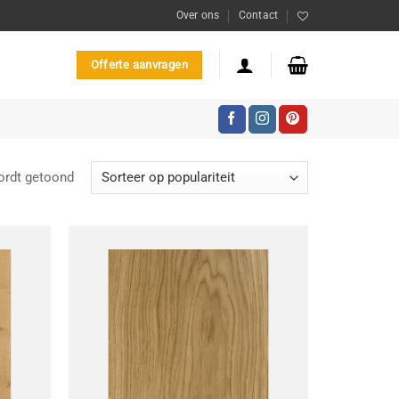
Over ons
Contact
Offerte aanvragen
Gesorteerd
ordt getoond
op
populariteit
oevoegen
Toevoegen
aan
aan
enslijst
wenslijst