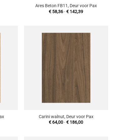
x
Ares Beton FB11, Deur voor Pax
sklasse:
Prijsklasse:
€
58,36
-
€
142,39
7,00
€ 58,36
tot
65,00
€ 142,39
oevoegen
Toevoegen
aan
aan
enslijst
wenslijst
+
Pax
Carini walnut, Deur voor Pax
sklasse:
Prijsklasse:
€
64,00
-
€
186,00
4,00
€ 64,00
tot
86,00
€ 186,00