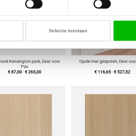
Selectie toestaan
+
ood Kensington park, Deur voor
Opole mat gespoten, Deur voo
Pax
Prijsklasse:
Pri
€
87,00
-
€
265,00
€
116,65
-
€
527,32
€ 87,00
€ 
tot
tot
€ 265,00
€ 
Toevoegen
T
aan
wenslijst
w