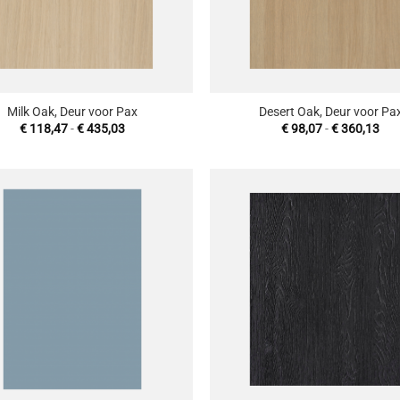
+
Milk Oak, Deur voor Pax
Desert Oak, Deur voor Pa
Prijsklasse:
Prij
€
118,47
-
€
435,03
€
98,07
-
€
360,13
€ 118,47
€ 9
tot
tot
€ 435,03
€ 3
Toevoegen
T
aan
wenslijst
w
+