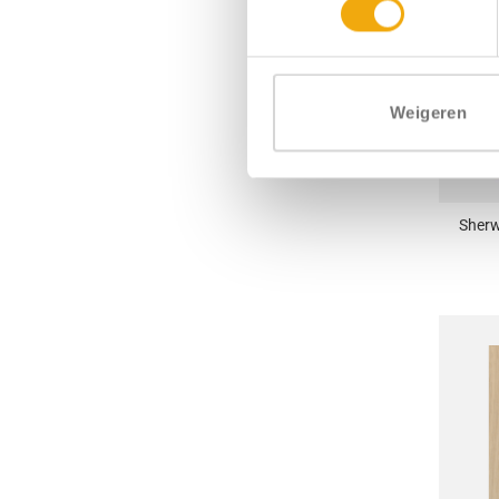
Weigeren
+
Sherw