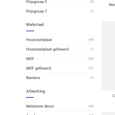
Prijsgroep 5
(4)
Mas
Prijsgroep 7
(1)
Materiaal
Houtvezelplaat
(65)
Houtvezelplaat gefineerd
(1)
MDF
(59)
MDF gefineerd
(21)
Bamboe
(1)
+
Afwerking
C
Melamine decor
(65)