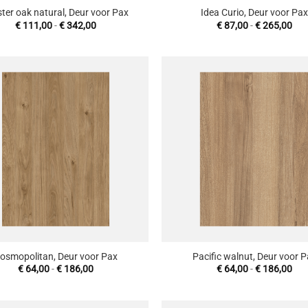
ter oak natural, Deur voor Pax
Idea Curio, Deur voor Pa
Prijsklasse:
Prij
€
111,00
-
€
342,00
€
87,00
-
€
265,00
€ 111,00
€ 8
tot
tot
€ 342,00
€ 2
Toevoegen
T
aan
wenslijst
w
+
osmopolitan, Deur voor Pax
Pacific walnut, Deur voor 
Prijsklasse:
Prij
€
64,00
-
€
186,00
€
64,00
-
€
186,00
€ 64,00
€ 6
tot
tot
€ 186,00
€ 1