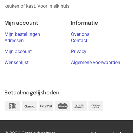
keuken of kast. Voor in elk huis.
Eenvoudige montage dankzij standaard voorgeboorde
scharniergaten
Mijn account
Informatie
Levertijd:
De levertijd bedraagt 4 tot 6 weken.
Mijn bestellingen
Over ons
Onderhoud:
Het oppervlak is eenvoudig te reinigen met een
Adressen
Contact
vochtige doek en een mild schoonmaakmiddel. Vermijd agressieve
Mijn account
Privacy
reinigingsmiddelen om de levensduur van het product te verlengen.
Wensenlijst
Algemene voorwaarden
Betaalmogelijkheden
IDeal
Klarna
PayPal
Maestro
Cash
Cash
On
on
Delivery
Pickup