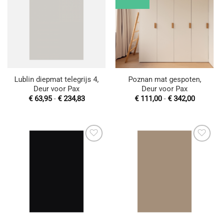
aan
aan
wenslijst
wenslijst
Lublin diepmat telegrijs 4,
Poznan mat gespoten,
Deur voor Pax
Deur voor Pax
Prijsklasse:
Prijskla
€
63,95
-
€
234,83
€
111,00
-
€
342,00
€ 63,95
€ 111,0
tot
tot
€ 234,83
€ 342,0
Toevoegen
Toevoegen
aan
aan
wenslijst
wenslijst