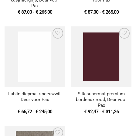
kasjmiergrijs, Deur voor
voor Pax
Pax
Prijsklasse:
Prijsklas
€
87,00
-
€
265,00
€
87,00
-
€
265,00
€ 87,00
€ 87,00
tot
tot
€ 265,00
€ 265,00
Toevoegen
Toevoegen
aan
aan
wenslijst
wenslijst
Lublin diepmat sneeuwwit,
Silk supermat premium
Deur voor Pax
bordeaux rood, Deur voor
Pax
Prijsklasse:
Prijsklas
€
66,72
-
€
245,00
€
92,47
-
€
311,26
€ 66,72
€ 92,47
tot
tot
€ 245,00
€ 311,26