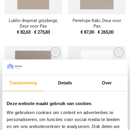
Lublin diepmat grijsbeige,
Penelope Kaki, Deur voor
Deur voor Pax
Pax
Prijsklasse:
Prijsklas
€
82,63
-
€
275,83
€
87,00
-
€
265,00
€ 82,63
€ 87,00
tot
tot
€ 275,83
€ 265,00
Toevoegen
Toevoegen
aan
aan
wenslijst
wenslijst
Toestemming
Details
Over
Deze website maakt gebruik van cookies
Penelope Greige, Deur
Lublin diepmat signaalwit,
We gebruiken cookies om content en advertenties te
voor Pax
Deur voor Pax
personaliseren, om functies voor social media te bieden
Prijsklasse:
Prijsklas
€
87,00
-
€
265,00
€
64,61
-
€
237,26
€ 87,00
€ 64,61
en om ons websiteverkeer te analyseren. Ook delen we
tot
tot