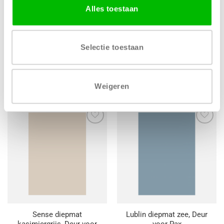
Alles toestaan
Selectie toestaan
Ares Beton FB11, Deur
Silk supermat alpenwit,
voor Pax
Deur voor Pax
Prijsklasse:
Prijsklas
€
58,36
-
€
142,39
€
92,47
-
€
311,26
Weigeren
€ 58,36
€ 92,47
tot
tot
€ 142,39
€ 311,26
Toevoegen
Toevoegen
aan
aan
wenslijst
wenslijst
Sense diepmat
Lublin diepmat zee, Deur