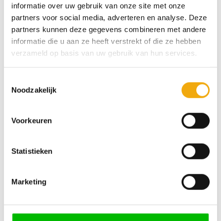
informatie over uw gebruik van onze site met onze
€ 265,00
€ 237,26
partners voor social media, adverteren en analyse. Deze
partners kunnen deze gegevens combineren met andere
Toevoegen
Toevoegen
informatie die u aan ze heeft verstrekt of die ze hebben
aan
aan
wenslijst
wenslijst
verzameld op basis van uw gebruik van hun services.
Toestemmingsselectie
Noodzakelijk
Lublin hoogglans
Idea Curio, Deur voor Pax
Voorkeuren
champagne metallic, Deur
voor Pax
Prijsklasse:
Prijsklas
€
71,53
-
€
262,68
€
87,00
-
€
265,00
Statistieken
€ 71,53
€ 87,00
tot
tot
€ 262,68
€ 265,00
Marketing
Toevoegen
Toevoegen
aan
aan
wenslijst
wenslijst