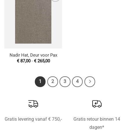
Toevoegen
aan
wenslijst
Nadir Hat, Deur voor Pax
Prijsklasse:
€
87,00
-
€
265,00
€ 87,00
tot
€ 265,00
1
2
3
4
Gratis levering vanaf € 750,-
Gratis retour binnen 14
dagen*