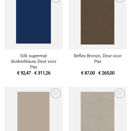
Toevoegen
Toevoegen
aan
aan
wenslijst
wenslijst
Silk supermat
Reflex Bronzo, Deur voor
donkerblauw, Deur voor
Pax
Pax
Prijsklasse:
Prijsklas
€
92,47
-
€
311,26
€
87,00
-
€
265,00
€ 92,47
€ 87,00
tot
tot
€ 311,26
€ 265,00
Toevoegen
Toevoegen
aan
aan
wenslijst
wenslijst