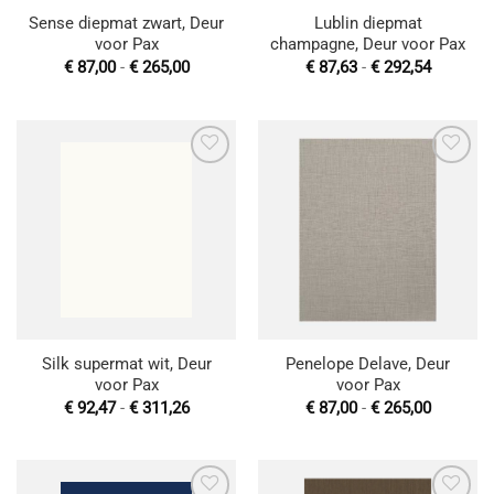
Sense diepmat zwart, Deur
Lublin diepmat
voor Pax
champagne, Deur voor Pax
Prijsklasse:
Prijsklas
€
87,00
-
€
265,00
€
87,63
-
€
292,54
€ 87,00
€ 87,63
tot
tot
€ 265,00
€ 292,54
Toevoegen
Toevoegen
aan
aan
wenslijst
wenslijst
Silk supermat wit, Deur
Penelope Delave, Deur
voor Pax
voor Pax
Prijsklasse:
Prijsklas
€
92,47
-
€
311,26
€
87,00
-
€
265,00
€ 92,47
€ 87,00
tot
tot
€ 311,26
€ 265,00