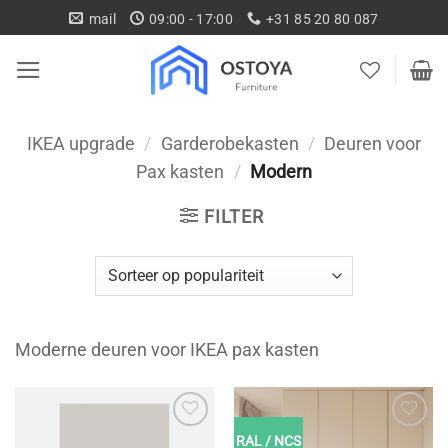
Ga
mail
09:00 - 17:00
+31 85 20 80 087
naar
inhoud
IKEA upgrade
/
Garderobekasten
/
Deuren voor
Pax kasten
/
Modern
FILTER
Moderne deuren voor IKEA pax kasten
RAL / NCS
Toevoegen
Toevoegen