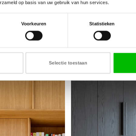
erzameld op basis van uw gebruik van hun services.
Voorkeuren
Statistieken
Shop per categorie
e nu op zoek bent naar PAX kastdeuren of eiken keukenfronten; bij O
staan we voor je klaar!
Selectie toestaan