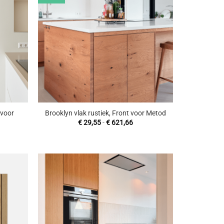
aan
aan
enslijst
wenslijst
+
 voor
Brooklyn vlak rustiek, Front voor Metod
Prijsklasse:
€
29,55
-
€
621,66
€ 29,55
sklasse:
tot
9,55
€ 621,66
97,24
evoegen
Toevoegen
aan
aan
enslijst
wenslijst