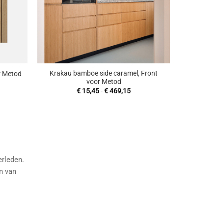
+
Krakau bamboe side caramel, Front
r Metod
voor Metod
sklasse:
4,66
Prijsklasse:
€
15,45
-
€
469,15
€ 15,45
89,17
tot
€ 469,15
rleden.
n van