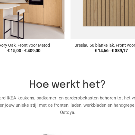
+
vory Oak, Front voor Metod
Breslau 50 blanke lak, Front voo
Prijsklasse:
Prij
€
15,00
-
€
409,00
€
14,66
-
€
389,17
€ 15,00
€ 1
tot
tot
€ 409,00
€ 3
Hoe werkt het?
rd IKEA keukens, badkamer- en garderobekasten behoren tot het ve
er jouw unieke stijl met de fronten, laden, werkbladen en handgrepe
Ostoya.