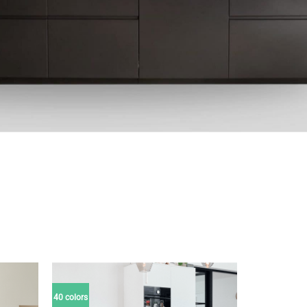
40 colors
evoegen
Toevoegen