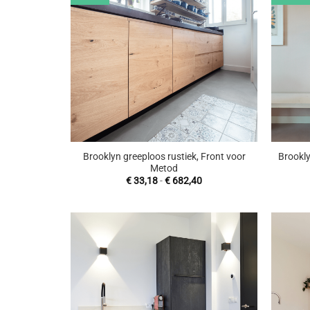
aan
wenslijst
+
+
Brooklyn greeploos rustiek, Front voor
Brookly
Metod
Prijsklasse:
€
33,18
-
€
682,40
€ 33,18
tot
€ 682,40
Toevoegen
aan
wenslijst