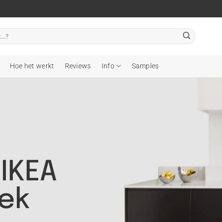
Hoe het werkt
Reviews
Info
Samples
IKEA
ek