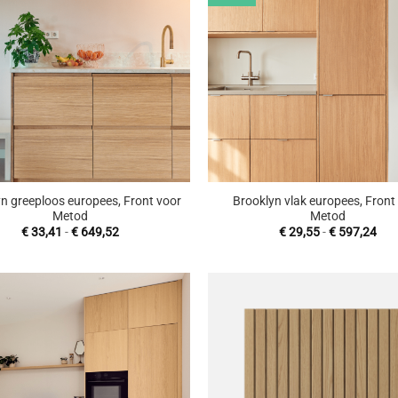
aan
wenslijst
w
+
n greeploos europees, Front voor
Brooklyn vlak europees, Front
Metod
Metod
Prijsklasse:
Prij
€
33,41
-
€
649,52
€
29,55
-
€
597,24
€ 33,41
€ 2
tot
tot
€ 649,52
€ 5
Toevoegen
To
aan
wenslijst
w