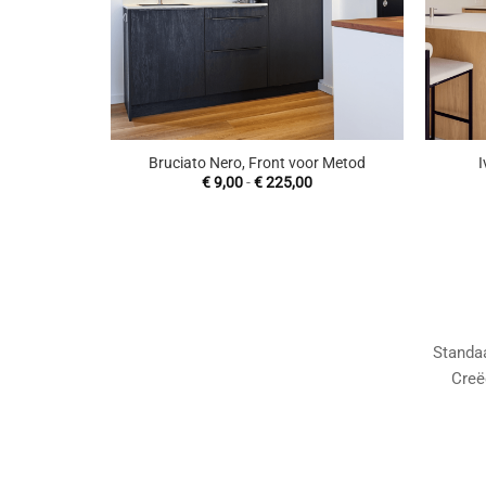
+
+
Bruciato Nero, Front voor Metod
I
Prijsklasse:
€
9,00
-
€
225,00
€ 9,00
tot
€ 225,00
Standaa
Creë