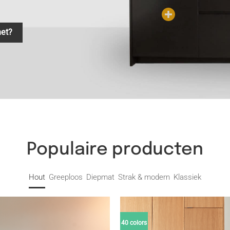
het?
Populaire producten
Hout
Greeploos
Diepmat
Strak & modern
Klassiek
40 colors
Toevoegen
To