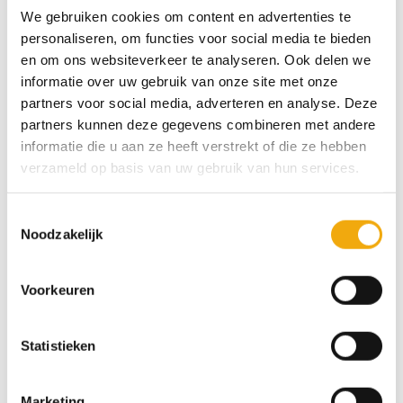
Dit product is nu niet op voorraad en niet
We gebruiken cookies om content en advertenties te
personaliseren, om functies voor social media te bieden
beschikbaar.
en om ons websiteverkeer te analyseren. Ook delen we
informatie over uw gebruik van onze site met onze
SKU:
N/B
partners voor social media, adverteren en analyse. Deze
Categorieën:
Fronten voor Metod kasten
,
Keukens
,
Modern
partners kunnen deze gegevens combineren met andere
informatie die u aan ze heeft verstrekt of die ze hebben
verzameld op basis van uw gebruik van hun services.
Specificaties
Toestemmingsselectie
Noodzakelijk
MATERIAAL
AFWERKING
MDF
Acryl diepmat
Voorkeuren
VERKRIJGBARE DIKTE
LEVERTIJD
Statistieken
18 mm
4 tot 6 weken
Marketing