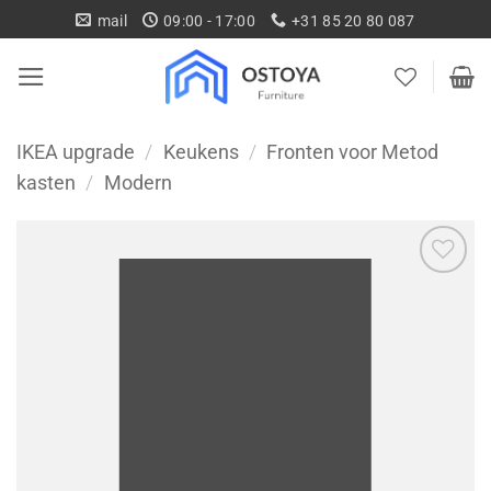
Ga
mail
09:00 - 17:00
+31 85 20 80 087
naar
inhoud
IKEA upgrade
/
Keukens
/
Fronten voor Metod
kasten
/
Modern
Toevoegen
aan
wenslijst