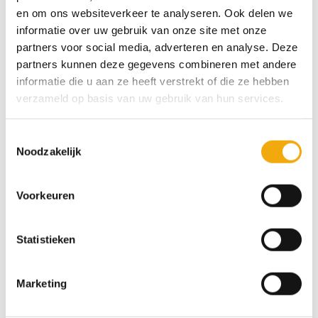
Prijsklasse:
Prijsklas
€
12,96
-
€
523,37
€
12,96
-
€
431,01
en om ons websiteverkeer te analyseren. Ook delen we
€ 12,96
€ 12,96
tot
tot
informatie over uw gebruik van onze site met onze
€ 523,37
€ 431,01
partners voor social media, adverteren en analyse. Deze
partners kunnen deze gegevens combineren met andere
Toevoegen
informatie die u aan ze heeft verstrekt of die ze hebben
aan
verzameld op basis van uw gebruik van hun services.
wenslijst
Toestemmingsselectie
Noodzakelijk
Voorkeuren
Konin mat gespoten, Front
voor Metod
Prijsklasse:
€
12,96
-
€
523,37
€ 12,96
Statistieken
tot
€ 523,37
Marketing