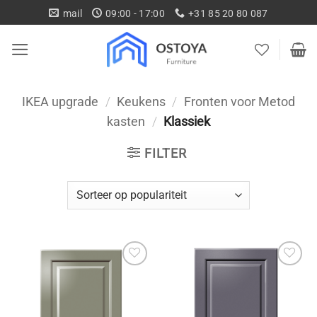
Ga
mail
09:00 - 17:00
+31 85 20 80 087
naar
inhoud
IKEA upgrade
/
Keukens
/
Fronten voor Metod
kasten
/
Klassiek
FILTER
Toevoegen
Toevoegen
aan
aan
wenslijst
wenslijst