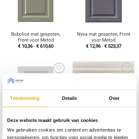
Bobolice mat gespoten,
Nysa mat gespoten, Front
Front voor Metod
voor Metod
Prijsklasse:
Prijsklas
€
10,36
-
€
610,60
€
12,96
-
€
523,37
€ 10,36
€ 12,96
tot
tot
€ 610,60
€ 523,37
Toevoegen
Toevoegen
aan
aan
wenslijst
wenslijst
Toestemming
Details
Over
Deze website maakt gebruik van cookies
Katowice mat gespoten,
Opole mat gespoten, Front
We gebruiken cookies om content en advertenties te
Front voor Metod
voor Metod
personaliseren, om functies voor social media te bieden