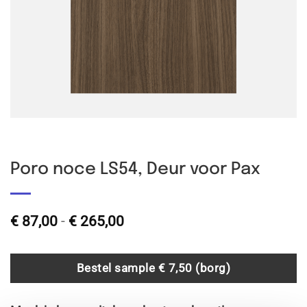
Poro noce LS54, Deur voor Pax
Prijsklasse:
€
87,00
-
€
265,00
€ 87,00
tot
€ 265,00
Bestel sample € 7,50 (borg)