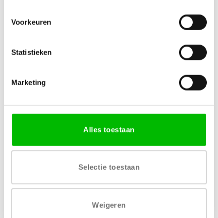
Specificaties
Voorkeuren
MATERIAAL
AFWERKING
Statistieken
Houtvezelplaat
Melamine decor
Marketing
VERKRIJGBARE DIKTE
LEVERTIJD
18 mm
4 tot 6 weken
Alles toestaan
PRIJSGROEP
Prijsgroep 2
Selectie toestaan
Weigeren