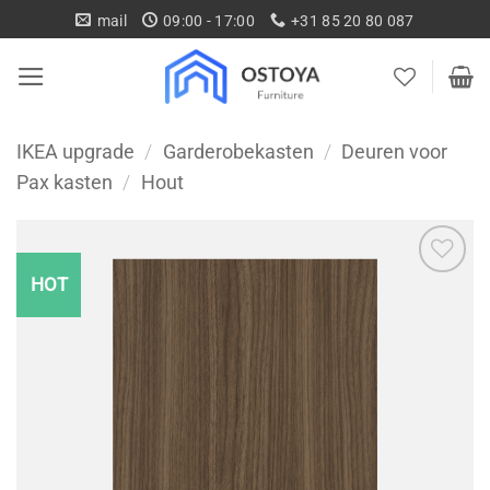
Ga
mail
09:00 - 17:00
+31 85 20 80 087
naar
inhoud
IKEA upgrade
/
Garderobekasten
/
Deuren voor
Pax kasten
/
Hout
HOT
Toevoegen
aan
wenslijst