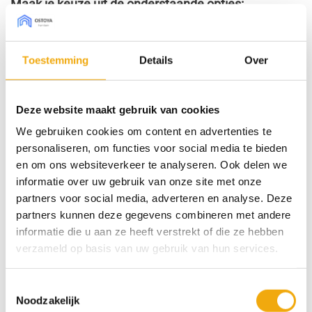
Maak je keuze uit de onderstaande opties:
WISSEN
Type front
Toestemming
Details
Over
Afmeting Pax (bxh)
Deze website maakt gebruik van cookies
We gebruiken cookies om content en advertenties te
Draairichting
personaliseren, om functies voor social media te bieden
en om ons websiteverkeer te analyseren. Ook delen we
Poro noce LS54, Deur voor Pax aantal
informatie over uw gebruik van onze site met onze
partners voor social media, adverteren en analyse. Deze
Toevoegen aan winkelwagen
partners kunnen deze gegevens combineren met andere
informatie die u aan ze heeft verstrekt of die ze hebben
SKU:
N/B
verzameld op basis van uw gebruik van hun services.
Categorieën:
Deuren voor Pax kasten
,
Hout
Toestemmingsselectie
Noodzakelijk