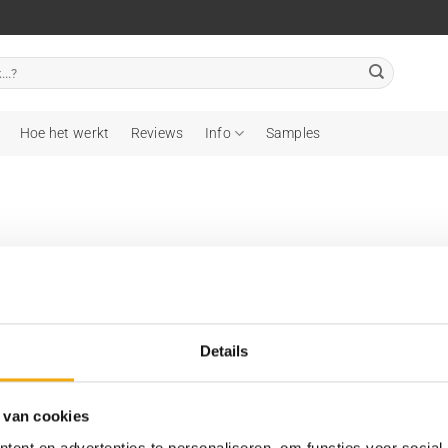
Hoe het werkt
Reviews
Info
Samples
oducten gevonden die aan je selectie voldoen.
Details
atis retour binnen 14 dagen*
We zijn 24/7 bereikbaar
 van cookies
ent en advertenties te personaliseren, om functies voor social