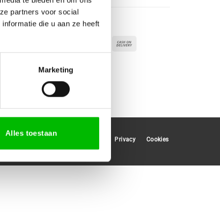
ze partners voor social
nformatie die u aan ze heeft
Betaalmogelijkheden
IDeal
Maestro
Apple
Bank
Cash
Pay
Transfer
On
MasterCard
Mollie
Visa
Delivery
Marketing
Alles toestaan
Privacy
Cookies