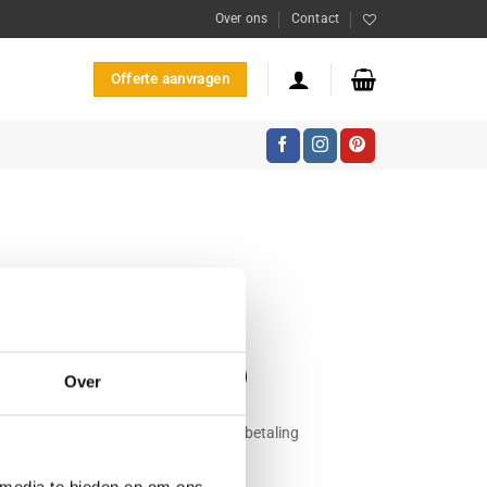
Over ons
Contact
Offerte aanvragen
Over
100% veilige betaling
 media te bieden en om ons