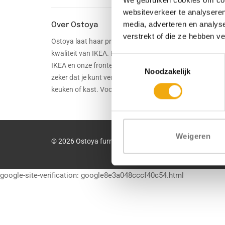
websiteverkeer te analyseren
media, adverteren en analys
Over Ostoya
verstrekt of die ze hebben v
Ostoya laat haar producten naadloos aansluiten op de
kwaliteit van IKEA. Door de combinatie van kasten van
Toestemmingsselectie
IKEA en onze fronten, handgrepen en werkbladen, weet 
Noodzakelijk
zeker dat je kunt vertrouwen op een duurzame én stijlvol
keuken of kast. Voor in elk huis.
Weigeren
© 2026 Ostoya furniture
google-site-verification: google8e3a048cccf40c54.html