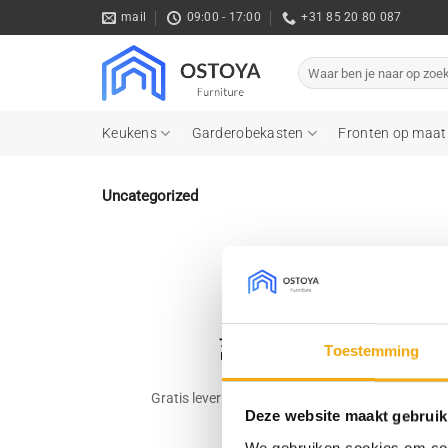
Ga
mail
09:00 - 17:00
+31 85 20 80 087
naar
inhoud
Zoeken
naar:
Keukens
Garderobekasten
Fronten op maat
Uncategorized
Geen pr
Toestemming
Gratis levering vanaf € 750,-
Gr
Deze website maakt gebruik
We gebruiken cookies om cont