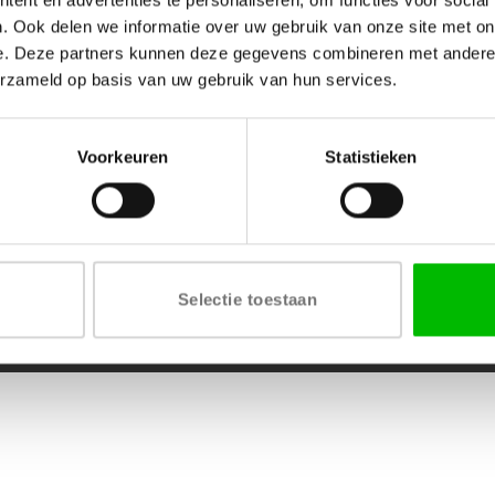
. Ook delen we informatie over uw gebruik van onze site met on
e. Deze partners kunnen deze gegevens combineren met andere i
Mijn account
Informatie
erzameld op basis van uw gebruik van hun services.
Mijn bestellingen
Over ons
Adressen
Contact
je
Mijn account
Privacy
Voorkeuren
Statistieken
le
Wensenlijst
Algemene voorwaarden
Selectie toestaan