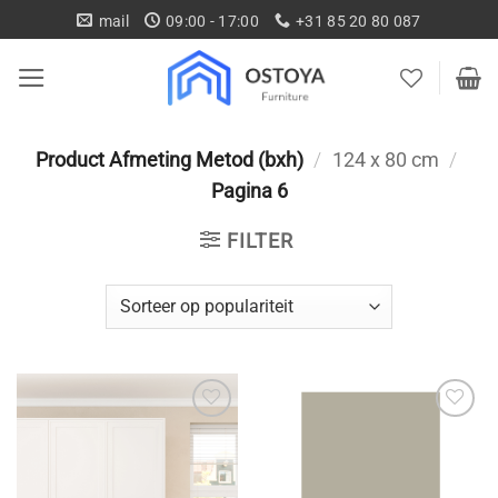
Ga
mail
09:00 - 17:00
+31 85 20 80 087
naar
inhoud
Product Afmeting Metod (bxh)
/
124 x 80 cm
/
Pagina 6
FILTER
Toevoegen
Toevoegen
aan
aan
wenslijst
wenslijst