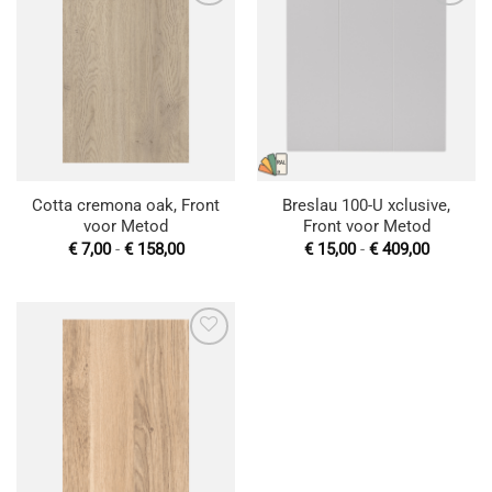
Toevoegen
Toevoegen
aan
aan
wenslijst
wenslijst
Cotta cremona oak, Front
Breslau 100-U xclusive,
voor Metod
Front voor Metod
Prijsklasse:
Prijsklas
€
7,00
-
€
158,00
€
15,00
-
€
409,00
€ 7,00
€ 15,00
tot
tot
€ 158,00
€ 409,00
Toevoegen
aan
wenslijst