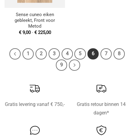
Sense cuneo eiken
gebleekt, Front voor
Metod
Prijsklasse:
€
9,00
-
€
225,00
€ 9,00
tot
€ 225,00
1
2
3
4
5
6
7
8
9
Gratis levering vanaf € 750,-
Gratis retour binnen 14
dagen*