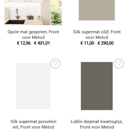
Opole mat gespoten, Front
Silk supermat olijf, Front
voor Metod
voor Metod
Prijsklasse:
Prijsklas
€
12,96
-
€
431,01
€
11,00
-
€
290,00
€ 12,96
€ 11,00
tot
tot
€ 431,01
€ 290,00
Toevoegen
Toevoegen
aan
aan
wenslijst
wenslijst
Silk supermat porselein
Lublin diepmat kwartsgrijs,
wit, Front voor Metod
Front voor Metod