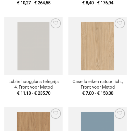
Prijsklasse:
Prijsklas
€
10,27
-
€
264,55
€
8,40
-
€
176,94
€ 10,27
€ 8,40
tot
tot
€ 264,55
€ 176,94
Toevoegen
Toevoegen
aan
aan
wenslijst
wenslijst
Lublin hoogglans telegrijs
Casella eiken natuur licht,
4, Front voor Metod
Front voor Metod
Prijsklasse:
Prijsklas
€
11,18
-
€
235,70
€
7,00
-
€
158,00
€ 11,18
€ 7,00
tot
tot
€ 235,70
€ 158,00
Toevoegen
Toevoegen
aan
aan