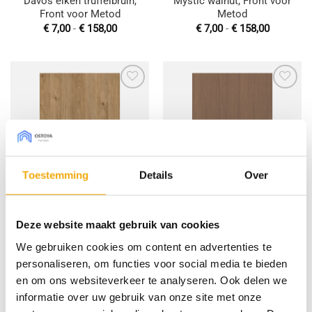
Davos eiken truffelbruin,
Mystic walnut, Front voor
Front voor Metod
Metod
Prijsklasse:
Prijsklas
€
7,00
-
€
158,00
€
7,00
-
€
158,00
€ 7,00
€ 7,00
tot
tot
€ 158,00
€ 158,00
Toevoegen
Toevoegen
aan
aan
wenslijst
wenslijst
Toestemming
Details
Over
Cosmopolitan, Front voor
Master oak natural copper,
Deze website maakt gebruik van cookies
Metod
Front voor Metod
Prijsklasse:
Prijsklas
€
7,00
-
€
158,00
€
11,00
-
€
290,00
We gebruiken cookies om content en advertenties te
€ 7,00
€ 11,00
tot
tot
personaliseren, om functies voor social media te bieden
€ 158,00
€ 290,00
en om ons websiteverkeer te analyseren. Ook delen we
informatie over uw gebruik van onze site met onze