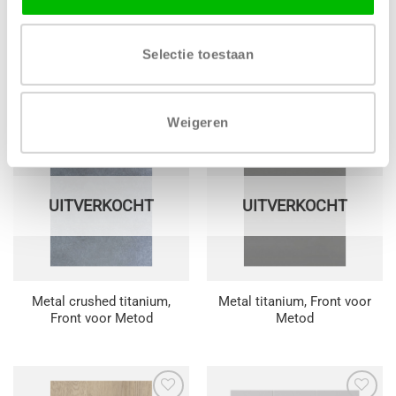
Poro noce LS54, Front
Pacific walnut, Front voor
voor Metod
Metod
Selectie toestaan
Prijsklasse:
Prijsklas
€
9,00
-
€
225,00
€
7,00
-
€
158,00
€ 9,00
€ 7,00
tot
tot
€ 225,00
€ 158,00
Weigeren
Toevoegen
Toevoegen
aan
aan
wenslijst
wenslijst
UITVERKOCHT
UITVERKOCHT
Metal crushed titanium,
Metal titanium, Front voor
Front voor Metod
Metod