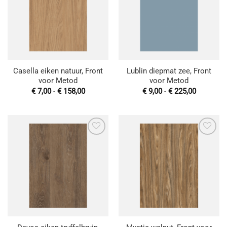
wenslijst
wenslijst
Casella eiken natuur, Front
Lublin diepmat zee, Front
voor Metod
voor Metod
Prijsklasse:
Prijsklas
€
7,00
-
€
158,00
€
9,00
-
€
225,00
€ 7,00
€ 9,00
tot
tot
€ 158,00
€ 225,00
Toevoegen
Toevoegen
aan
aan
wenslijst
wenslijst