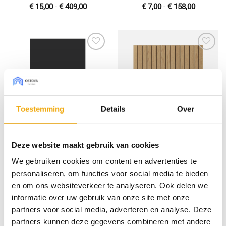
Prijsklasse:
Prijsklas
€
15,00
-
€
409,00
€
7,00
-
€
158,00
€ 15,00
€ 7,00
tot
tot
€ 409,00
€ 158,00
Toevoegen
Toevoegen
aan
aan
wenslijst
wenslijst
Toestemming
Details
Over
Sense diepmat zwart,
Breslau 50 blanke lak,
Deze website maakt gebruik van cookies
Front voor Metod
Front voor Metod
We gebruiken cookies om content en advertenties te
Prijsklasse:
Prijsklas
€
9,00
-
€
225,00
€
14,66
-
€
389,17
€ 9,00
€ 14,66
personaliseren, om functies voor social media te bieden
tot
tot
€ 225,00
€ 389,17
en om ons websiteverkeer te analyseren. Ook delen we
informatie over uw gebruik van onze site met onze
partners voor social media, adverteren en analyse. Deze
Toevoegen
Toevoegen
partners kunnen deze gegevens combineren met andere
aan
aan