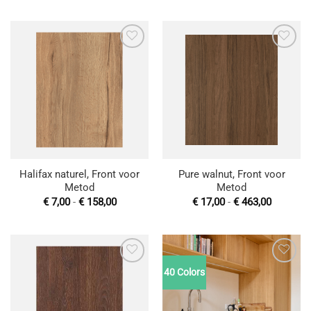
tot
tot
€ 462,98
€ 225,00
Toevoegen
Toevoegen
aan
aan
wenslijst
wenslijst
Halifax naturel, Front voor
Pure walnut, Front voor
Metod
Metod
Prijsklasse:
Prijsklas
€
7,00
-
€
158,00
€
17,00
-
€
463,00
€ 7,00
€ 17,00
tot
tot
€ 158,00
€ 463,00
40 Colors
Toevoegen
Toevoegen
aan
aan
wenslijst
wenslijst