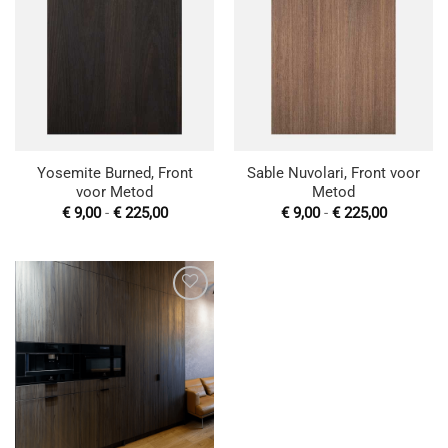
Toevoegen
Toevoegen
aan
aan
wenslijst
wenslijst
Yosemite Burned, Front
Sable Nuvolari, Front voor
voor Metod
Metod
Prijsklasse:
Prijsklas
€
9,00
-
€
225,00
€
9,00
-
€
225,00
€ 9,00
€ 9,00
tot
tot
€ 225,00
€ 225,00
Toevoegen
aan
wenslijst