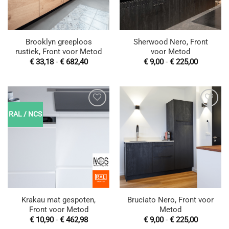
Brooklyn greeploos
Sherwood Nero, Front
rustiek, Front voor Metod
voor Metod
Prijsklasse:
Prijsklas
€
33,18
-
€
682,40
€
9,00
-
€
225,00
€ 33,18
€ 9,00
tot
tot
€ 682,40
€ 225,00
RAL / NCS
Toevoegen
Toevoegen
aan
aan
wenslijst
wenslijst
Krakau mat gespoten,
Bruciato Nero, Front voor
Front voor Metod
Metod
Prijsklasse:
Prijsklas
€
10,90
-
€
462,98
€
9,00
-
€
225,00
€ 10,90
€ 9,00