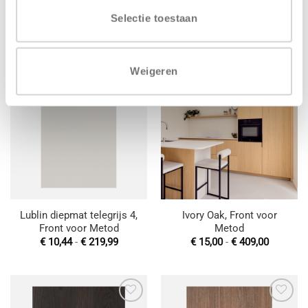
Natural Oak, Front voor
Master oak elegant black,
Metod
Front voor Metod
Selectie toestaan
Prijsklasse:
Prijsklas
€
13,00
-
€
352,00
€
11,00
-
€
290,00
€ 13,00
€ 11,00
tot
tot
€ 352,00
€ 290,00
Weigeren
Toevoegen
Toevoegen
aan
aan
wenslijst
wenslijst
Lublin diepmat telegrijs 4,
Ivory Oak, Front voor
Front voor Metod
Metod
Prijsklasse:
Prijsklas
€
10,44
-
€
219,99
€
15,00
-
€
409,00
€ 10,44
€ 15,00
tot
tot
€ 219,99
€ 409,00