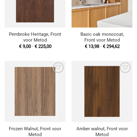
Pembroke Heritage, Front
Basic oak monocoat,
voor Metod
Front voor Metod
Prijsklasse:
Prijsklas
€
9,00
-
€
225,00
€
13,98
-
€
294,62
€ 9,00
€ 13,98
tot
tot
€ 225,00
€ 294,62
Toevoegen
Toevoegen
aan
aan
wenslijst
wenslijst
Frozen Walnut, Front voor
Amber walnut, Front voor
Metod
Metod