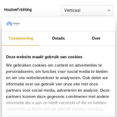
Houtnerf richting
Sherwood Nero, Front voor Metod aantal
Toevoegen aan winkelwagen
Toestemming
Details
Over
SKU:
N/B
Deze website maakt gebruik van cookies
Categorieën:
Export
,
Fronten voor Metod kasten
,
Hout
We gebruiken cookies om content en advertenties te
personaliseren, om functies voor social media te bieden
en om ons websiteverkeer te analyseren. Ook delen we
Specificaties
informatie over uw gebruik van onze site met onze
partners voor social media, adverteren en analyse. Deze
partners kunnen deze gegevens combineren met andere
informatie die u aan ze heeft verstrekt of die ze hebben
MATERIAAL
AFWERKING
Houtvezelplaat
Melamine decor
verzameld op basis van uw gebruik van hun services.