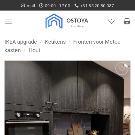
Ga
mail
09:00 - 17:00
+31 85 20 80 087
naar
inhoud
IKEA upgrade
/
Keukens
/
Fronten voor Metod
kasten
/
Hout
Toevoegen
aan
wenslijst