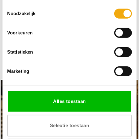
Toestemmingsselectie
VERKRIJGBARE DIKTE
LEVERTIJD
Noodzakelijk
18 mm
4 tot 6 weken
Voorkeuren
PRIJSGROEP
Prijsgroep 2
Statistieken
Marketing
Alles toestaan
Selectie toestaan