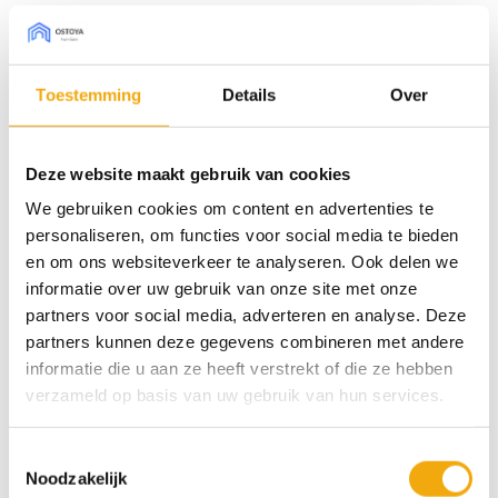
neutrale kleur en strakke look combineren goed met
alle smaken, plus: hij is krasbestendig. Een echte
alleskunner dus!
Toestemming
Details
Over
Bestel sample € 7,50 (borg)
Deze website maakt gebruik van cookies
We gebruiken cookies om content en advertenties te
personaliseren, om functies voor social media te bieden
Type front
en om ons websiteverkeer te analyseren. Ook delen we
informatie over uw gebruik van onze site met onze
Afmeting Pax (bxh)
partners voor social media, adverteren en analyse. Deze
partners kunnen deze gegevens combineren met andere
Lublin hoogglans lichtgrijs, Deur voor Pax aantal
informatie die u aan ze heeft verstrekt of die ze hebben
verzameld op basis van uw gebruik van hun services.
Toevoegen aan winkelwagen
Toestemmingsselectie
Noodzakelijk
SKU:
N/B