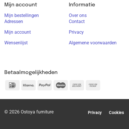
Mijn account
Informatie
Mijn bestellingen
Over ons
Adressen
Contact
Mijn account
Privacy
Wensenlijst
Algemene voorwaarden
Betaalmogelijkheden
IDeal
Klarna
PayPal
Maestro
Cash
Cash
On
on
Delivery
Pickup
© 2026 Ostoya furniture
Privacy
Cookies