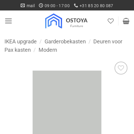
Ga
mail
09:00 - 17:00
+31 85 20 80 087
naar
inhoud
IKEA upgrade
/
Garderobekasten
/
Deuren voor
Pax kasten
/
Modern
Toevoegen
aan
wenslijst