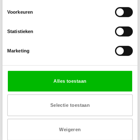
Specificaties
Voorkeuren
AFWERKING
UITVOERING
Statistieken
Acryl
Marketing
MATERIAAL
VERKRIJGBARE DIKTE
MDF
18 mm
,
36 mm
MERK
LEVERTIJD
Alles toestaan
Senosan
4 tot 6 weken
Selectie toestaan
Weigeren
Gratis levering vanaf € 750,-
Gratis retour binnen 14