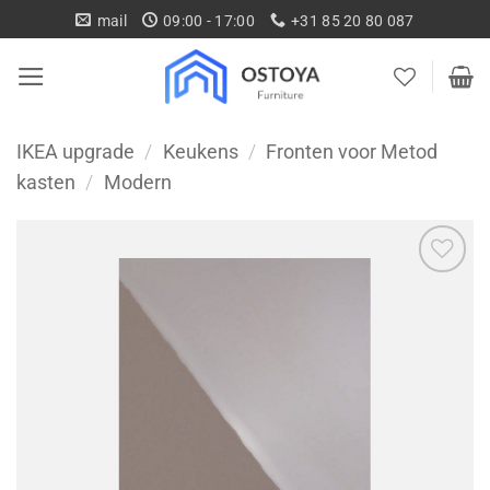
Ga
mail
09:00 - 17:00
+31 85 20 80 087
naar
inhoud
IKEA upgrade
/
Keukens
/
Fronten voor Metod
kasten
/
Modern
Toevoegen
aan
wenslijst