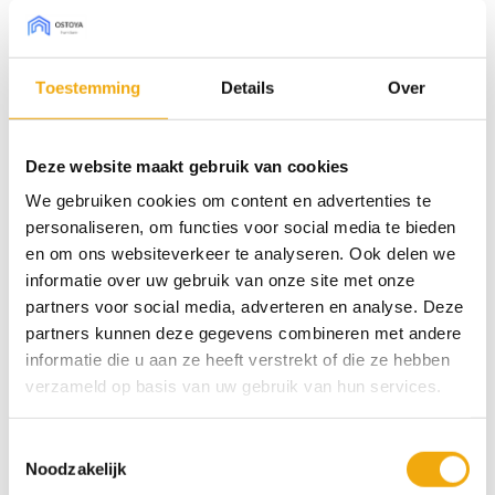
kast in een natuurlijke pasteltint? De grijsbeige
hoogglans variant heeft het allemaal! Om
vingerafdrukken hoef je je geen zorgen te maken;
Toestemming
Details
Over
een vochtig doekje volstaat.
Deze website maakt gebruik van cookies
Bestel sample € 7,50 (borg)
We gebruiken cookies om content en advertenties te
personaliseren, om functies voor social media te bieden
Lublin hoogglans grijsbeige, Front voor Metod aantal
en om ons websiteverkeer te analyseren. Ook delen we
informatie over uw gebruik van onze site met onze
partners voor social media, adverteren en analyse. Deze
Toevoegen aan winkelwagen
partners kunnen deze gegevens combineren met andere
informatie die u aan ze heeft verstrekt of die ze hebben
Categorieën:
Fronten voor Metod kasten
,
Keukens
,
Modern
verzameld op basis van uw gebruik van hun services.
Tags:
Hoogglans
,
IKEA METOD
,
Strak & Modern
Toestemmingsselectie
Noodzakelijk