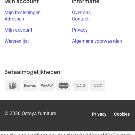
Mijn account
Informatie
Mijn bestellingen
Over ons
Adressen
Contact
Mijn account
Privacy
Wensenlijst
Algemene voorwaarden
Betaalmogelijkheden
IDeal
Klarna
PayPal
Maestro
Cash
Cash
On
on
Delivery
Pickup
© 2026 Ostoya furniture
Privacy
Cookies