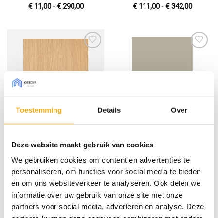
Prijsklasse:
Prijskla
€
11,00
-
€
290,00
€
111,00
-
€
342,00
€ 11,00
€ 111,0
tot
tot
€ 290,00
€ 342,0
Toevoegen
Toevoegen
aan
aan
wenslijst
wenslijst
Toestemming
Details
Over
Master oak natural, Deur
Silk supermat olijf, Front
Deze website maakt gebruik van cookies
voor Pax
voor Metod
Prijsklasse:
Prijsklas
€
111,00
-
€
342,00
€
11,00
-
€
290,00
We gebruiken cookies om content en advertenties te
€ 111,00
€ 11,00
tot
tot
personaliseren, om functies voor social media te bieden
€ 342,00
€ 290,00
en om ons websiteverkeer te analyseren. Ook delen we
informatie over uw gebruik van onze site met onze
partners voor social media, adverteren en analyse. Deze
Toevoegen
Toevoegen
aan
aan