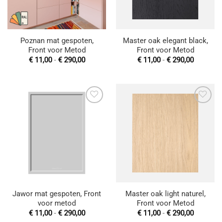
Poznan mat gespoten,
Master oak elegant black,
Front voor Metod
Front voor Metod
Prijsklasse:
Prijsklas
€
11,00
-
€
290,00
€
11,00
-
€
290,00
€ 11,00
€ 11,00
tot
tot
€ 290,00
€ 290,00
Toevoegen
Toevoegen
aan
aan
wenslijst
wenslijst
Jawor mat gespoten, Front
Master oak light naturel,
voor metod
Front voor Metod
Prijsklasse:
Prijsklas
€
11,00
-
€
290,00
€
11,00
-
€
290,00
€ 11,00
€ 11,00