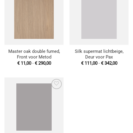
Toevoegen
Toevoegen
aan
aan
wenslijst
wenslijst
Master oak double fumed,
Silk supermat lichtbeige,
Front voor Metod
Deur voor Pax
Prijsklasse:
Prijskla
€
11,00
-
€
290,00
€
111,00
-
€
342,00
€ 11,00
€ 111,0
tot
tot
€ 290,00
€ 342,0
Toevoegen
aan
wenslijst