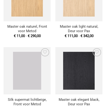
Master oak naturel, Front
Master oak light natural,
voor Metod
Deur voor Pax
Prijsklasse:
Prijskla
€
11,00
-
€
290,00
€
111,00
-
€
342,00
€ 11,00
€ 111,0
tot
tot
€ 290,00
€ 342,0
Toevoegen
Toevoegen
aan
aan
wenslijst
wenslijst
Silk supermat lichtbeige,
Master oak elegant black,
Front voor Metod
Deur voor Pax