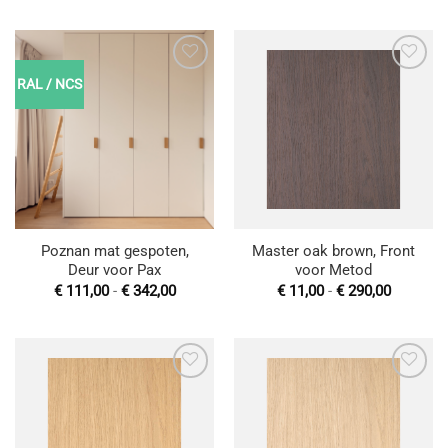
tot
tot
€ 290,00
€ 290,00
RAL / NCS
Toevoegen
Toevoegen
aan
aan
wenslijst
wenslijst
Poznan mat gespoten,
Master oak brown, Front
Deur voor Pax
voor Metod
Prijsklasse:
Prijsklas
€
111,00
-
€
342,00
€
11,00
-
€
290,00
€ 111,00
€ 11,00
tot
tot
€ 342,00
€ 290,00
Toevoegen
Toevoegen
aan
aan
wenslijst
wenslijst