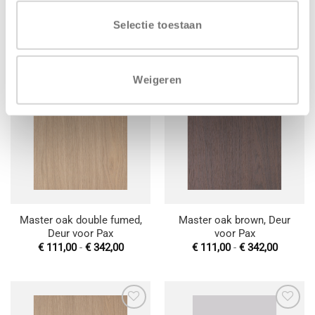
Master oak natural copper,
Jawor mat gespoten, Deur
Front voor Metod
voor Pax
Selectie toestaan
Prijsklasse:
Prijskla
€
11,00
-
€
290,00
€
111,00
-
€
342,00
€ 11,00
€ 111,0
tot
tot
€ 290,00
€ 342,0
Weigeren
Toevoegen
Toevoegen
aan
aan
wenslijst
wenslijst
Master oak double fumed,
Master oak brown, Deur
Deur voor Pax
voor Pax
Prijsklasse:
Prijskla
€
111,00
-
€
342,00
€
111,00
-
€
342,00
€ 111,00
€ 111,0
tot
tot
€ 342,00
€ 342,0