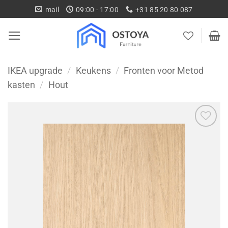
Ga
mail
09:00 - 17:00
+31 85 20 80 087
naar
inhoud
IKEA upgrade
/
Keukens
/
Fronten voor Metod
kasten
/
Hout
Toevoegen
aan
wenslijst