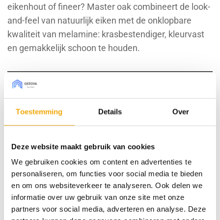
eikenhout of fineer? Master oak combineert de look-
and-feel van natuurlijk eiken met de onklopbare
kwaliteit van melamine: krasbestendiger, kleurvast
en gemakkelijk schoon te houden.
Bestel sample € 7,50 (borg)
Maak je keuze uit de onderstaande opties:
Toestemming
Details
Over
WISSEN
Type front
Deze website maakt gebruik van cookies
We gebruiken cookies om content en advertenties te
personaliseren, om functies voor social media te bieden
Afmeting Metod (bxh)
en om ons websiteverkeer te analyseren. Ook delen we
informatie over uw gebruik van onze site met onze
Houtnerf richting
partners voor social media, adverteren en analyse. Deze