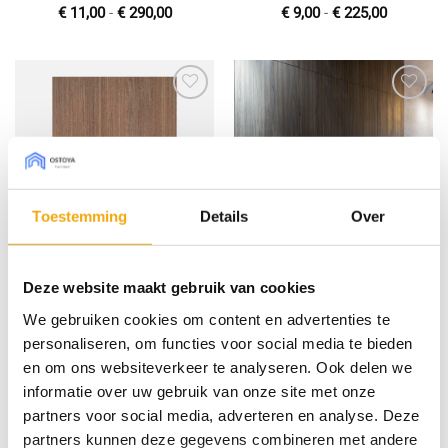
Prijsklasse:
Prijsklas
€
11,00
-
€
290,00
€
9,00
-
€
225,00
€ 11,00
€ 9,00
tot
tot
€ 290,00
€ 225,00
Toevoegen
Toevoegen
aan
aan
wenslijst
wenslijst
Toestemming
Details
Over
Sable Nuvolari, Front voor
Esperia Madrid, Front voor
Deze website maakt gebruik van cookies
Metod
Metod
We gebruiken cookies om content en advertenties te
Prijsklasse:
Prijsklas
€
9,00
-
€
225,00
€
9,00
-
€
225,00
€ 9,00
€ 9,00
personaliseren, om functies voor social media te bieden
tot
tot
€ 225,00
€ 225,00
en om ons websiteverkeer te analyseren. Ook delen we
informatie over uw gebruik van onze site met onze
partners voor social media, adverteren en analyse. Deze
Toevoegen
Toevoegen
partners kunnen deze gegevens combineren met andere
aan
aan