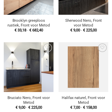
Brooklyn greeploos
Sherwood Nero, Front
rustiek, Front voor Metod
voor Metod
Prijsklasse:
Prijsklas
€
33,18
-
€
682,40
€
9,00
-
€
225,00
€ 33,18
€ 9,00
tot
tot
€ 682,40
€ 225,00
Toevoegen
Toevoegen
aan
aan
wenslijst
wenslijst
Bruciato Nero, Front voor
Halifax naturel, Front voor
Metod
Metod
Prijsklasse:
Prijsklas
€
9,00
-
€
225,00
€
7,00
-
€
158,00
€ 9,00
€ 7,00