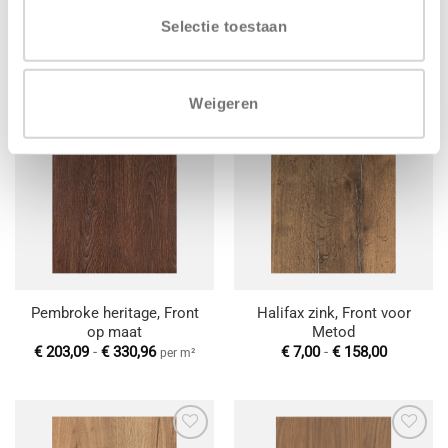
Sherwood Greenwich park,
Pembroke Nero, Front
Front voor Metod
voor Metod
Selectie toestaan
Prijsklasse:
Prijsklas
€
9,00
-
€
225,00
€
9,00
-
€
225,00
€ 9,00
€ 9,00
tot
tot
€ 225,00
€ 225,00
Weigeren
Toevoegen
Toevoegen
aan
aan
wenslijst
wenslijst
Pembroke heritage, Front
Halifax zink, Front voor
op maat
Metod
Prijsklasse:
Prijsklas
€
203,09
-
€
330,96
€
7,00
-
€
158,00
per m²
€ 203,09
€ 7,00
tot
tot
€ 330,96
€ 158,00