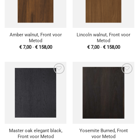
Amber walnut, Front voor
Lincoln walnut, Front voor
Metod
Metod
Prijsklasse:
Prijsklas
€
7,00
-
€
158,00
€
7,00
-
€
158,00
€ 7,00
€ 7,00
tot
tot
€ 158,00
€ 158,00
Toevoegen
Toevoegen
aan
aan
wenslijst
wenslijst
Master oak elegant black,
Yosemite Burned, Front
Front voor Metod
voor Metod