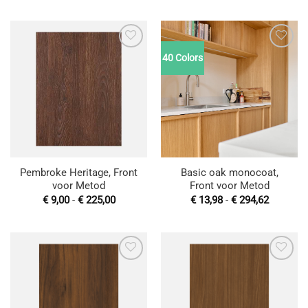
tot
tot
€ 225,00
€ 158,00
40 Colors
Toevoegen
Toevoegen
aan
aan
wenslijst
wenslijst
Pembroke Heritage, Front
Basic oak monocoat,
voor Metod
Front voor Metod
Prijsklasse:
Prijsklas
€
9,00
-
€
225,00
€
13,98
-
€
294,62
€ 9,00
€ 13,98
tot
tot
€ 225,00
€ 294,62
Toevoegen
Toevoegen
aan
aan
wenslijst
wenslijst