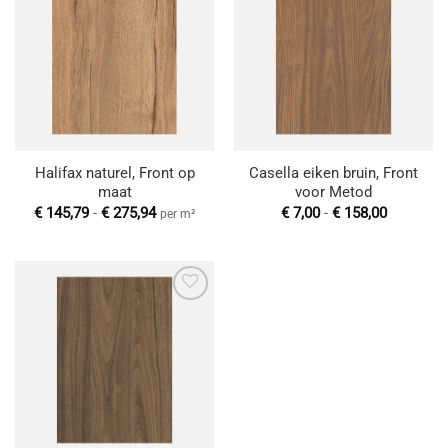
Toevoegen
Toevoegen
aan
aan
wenslijst
wenslijst
Halifax naturel, Front op
Casella eiken bruin, Front
maat
voor Metod
Prijsklasse:
Prijsklas
€
145,79
-
€
275,94
€
7,00
-
€
158,00
per m²
€ 145,79
€ 7,00
tot
tot
€ 275,94
€ 158,00
Toevoegen
aan
wenslijst