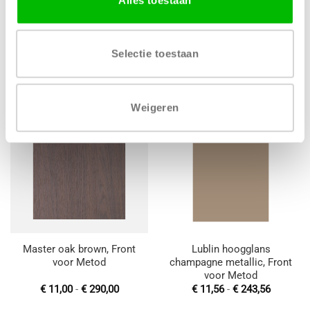
Raven Oak, Front voor
Poznan oak rustiek blanke
Metod
lak, Front voor Metod
Selectie toestaan
Prijsklasse:
Prijsklas
€
19,41
-
€
409,20
€
11,03
-
€
334,90
€ 19,41
€ 11,03
tot
tot
€ 409,20
€ 334,90
Weigeren
Toevoegen
Toevoegen
aan
aan
wenslijst
wenslijst
Master oak brown, Front
Lublin hoogglans
voor Metod
champagne metallic, Front
voor Metod
Prijsklasse:
Prijsklas
€
11,00
-
€
290,00
€
11,56
-
€
243,56
€ 11,00
€ 11,56
tot
tot