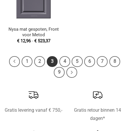
Nysa mat gespoten, Front
voor Metod
Prijsklasse:
€
12,96
-
€
523,37
€ 12,96
tot
€ 523,37
1
2
3
4
5
6
7
8
9
Gratis levering vanaf € 750,-
Gratis retour binnen 14
dagen*