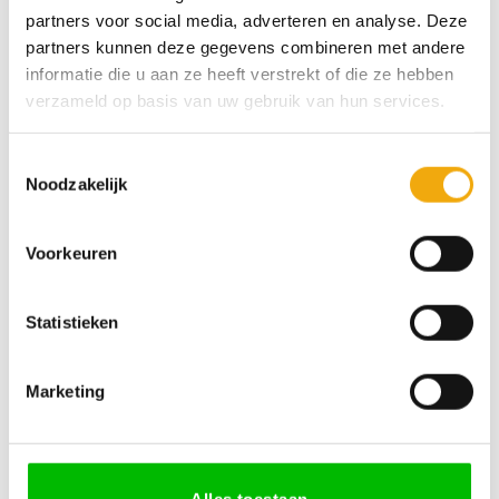
partners voor social media, adverteren en analyse. Deze
RAL & NCS
Toevoegen
Toevoegen
aan
aan
partners kunnen deze gegevens combineren met andere
wenslijst
wenslijst
informatie die u aan ze heeft verstrekt of die ze hebben
verzameld op basis van uw gebruik van hun services.
Toestemmingsselectie
Noodzakelijk
Bamboe density caramel,
Ustka mat gespoten, Front
Front voor Metod
voor Metod
Voorkeuren
Prijsklasse:
Prijsklas
€
19,57
-
€
540,14
€
8,71
-
€
244,20
€ 19,57
€ 8,71
tot
tot
€ 540,14
€ 244,20
Statistieken
Toevoegen
Toevoegen
aan
aan
Marketing
wenslijst
wenslijst
Alles toestaan