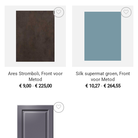
€ 290,00
€ 243,56
Toevoegen
Toevoegen
aan
aan
wenslijst
wenslijst
Ares Stromboli, Front voor
Silk supermat groen, Front
Metod
voor Metod
Prijsklasse:
Prijsklas
€
9,00
-
€
225,00
€
10,27
-
€
264,55
€ 9,00
€ 10,27
tot
tot
€ 225,00
€ 264,55
Toevoegen
aan
wenslijst