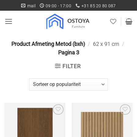
Ga
mail
09:00 - 17:00
+31 85 20 80 087
naar
inhoud
Product Afmeting Metod (bxh)
/
62 x 91 cm
/
Pagina 3
FILTER
Toevoegen
Toevoegen
aan
aan
wenslijst
wenslijst