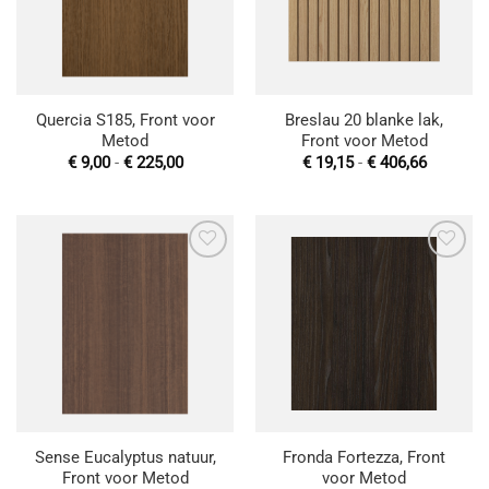
Quercia S185, Front voor
Breslau 20 blanke lak,
Metod
Front voor Metod
Prijsklasse:
Prijsklas
€
9,00
-
€
225,00
€
19,15
-
€
406,66
€ 9,00
€ 19,15
tot
tot
€ 225,00
€ 406,66
Toevoegen
Toevoegen
aan
aan
wenslijst
wenslijst
Sense Eucalyptus natuur,
Fronda Fortezza, Front
Front voor Metod
voor Metod