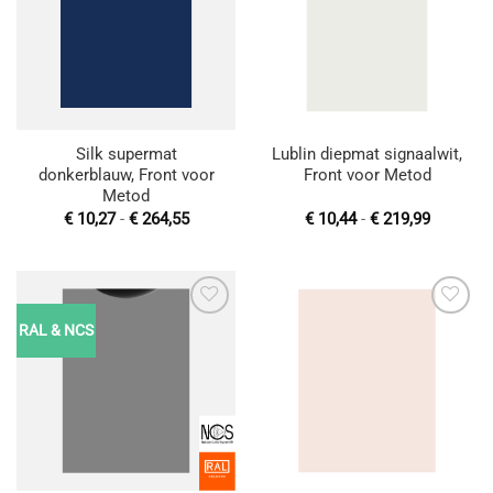
wenslijst
wenslijst
Silk supermat
Lublin diepmat signaalwit,
donkerblauw, Front voor
Front voor Metod
Metod
Prijsklasse:
Prijsklas
€
10,27
-
€
264,55
€
10,44
-
€
219,99
€ 10,27
€ 10,44
tot
tot
€ 264,55
€ 219,99
RAL & NCS
Toevoegen
Toevoegen
aan
aan
wenslijst
wenslijst