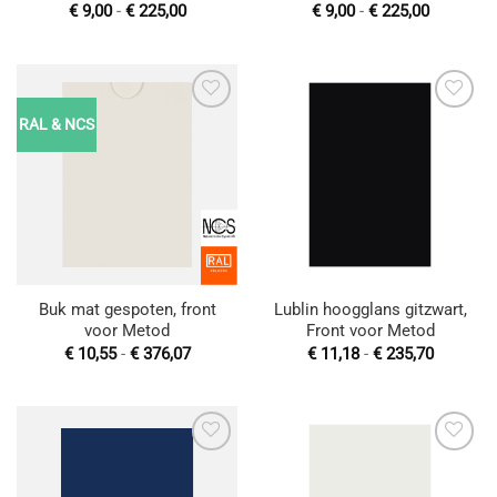
Prijsklasse:
Prijsklas
€
9,00
-
€
225,00
€
9,00
-
€
225,00
€ 9,00
€ 9,00
tot
tot
€ 225,00
€ 225,00
RAL & NCS
Toevoegen
Toevoegen
aan
aan
wenslijst
wenslijst
Buk mat gespoten, front
Lublin hoogglans gitzwart,
voor Metod
Front voor Metod
Prijsklasse:
Prijsklas
€
10,55
-
€
376,07
€
11,18
-
€
235,70
€ 10,55
€ 11,18
tot
tot
€ 376,07
€ 235,70
Toevoegen
Toevoegen
aan
aan