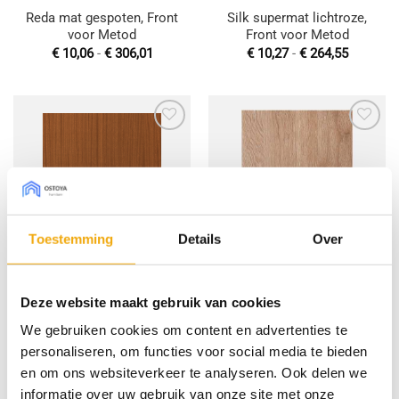
Reda mat gespoten, Front
Silk supermat lichtroze,
voor Metod
Front voor Metod
Prijsklasse:
Prijsklas
€
10,06
-
€
306,01
€
10,27
-
€
264,55
€ 10,06
€ 10,27
tot
tot
€ 306,01
€ 264,55
Toevoegen
Toevoegen
aan
aan
wenslijst
wenslijst
Toestemming
Details
Over
Terra sapeli, Front voor
Pembroke Hacney brook,
Deze website maakt gebruik van cookies
Metod
Front voor Metod
Prijsklasse:
Prijsklas
€
18,17
-
€
401,25
€
9,00
-
€
225,00
We gebruiken cookies om content en advertenties te
€ 18,17
€ 9,00
personaliseren, om functies voor social media te bieden
tot
tot
€ 401,25
€ 225,00
en om ons websiteverkeer te analyseren. Ook delen we
informatie over uw gebruik van onze site met onze