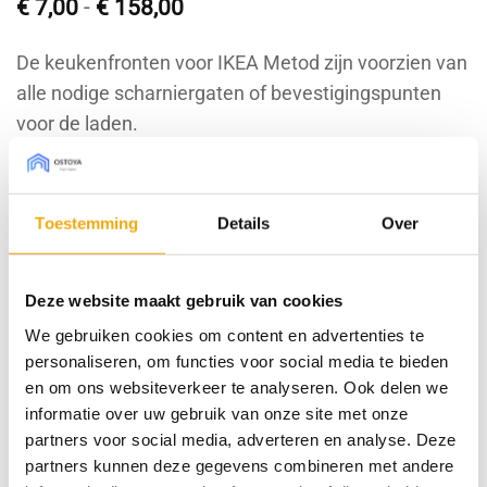
Prijsklasse:
€
7,00
-
€
158,00
€ 7,00
tot
De keukenfronten voor IKEA Metod zijn voorzien van
€ 158,00
alle nodige scharniergaten of bevestigingspunten
voor de laden.
Bestel sample € 7,50 (borg)
Toestemming
Details
Over
Maak je keuze uit de onderstaande opties:
Deze website maakt gebruik van cookies
WISSEN
We gebruiken cookies om content en advertenties te
Type front
personaliseren, om functies voor social media te bieden
en om ons websiteverkeer te analyseren. Ook delen we
Afmeting Metod (bxh)
informatie over uw gebruik van onze site met onze
partners voor social media, adverteren en analyse. Deze
partners kunnen deze gegevens combineren met andere
Houtnerf richting