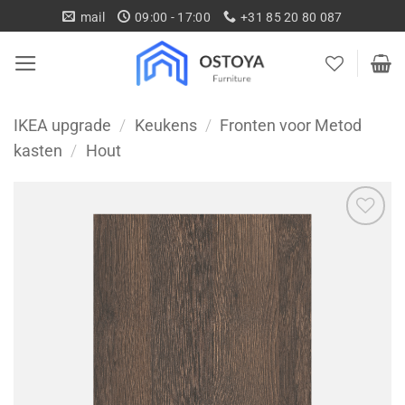
Ga
mail
09:00 - 17:00
+31 85 20 80 087
naar
inhoud
IKEA upgrade
/
Keukens
/
Fronten voor Metod
kasten
/
Hout
Toevoegen
aan
wenslijst