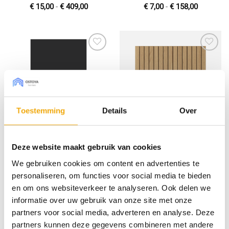
Prijsklasse:
Prijsklas
€
15,00
-
€
409,00
€
7,00
-
€
158,00
€ 15,00
€ 7,00
tot
tot
€ 409,00
€ 158,00
Toevoegen
Toevoegen
aan
aan
wenslijst
wenslijst
Toestemming
Details
Over
Sense diepmat zwart,
Breslau 50 blanke lak,
Deze website maakt gebruik van cookies
Front voor Metod
Front voor Metod
We gebruiken cookies om content en advertenties te
Prijsklasse:
Prijsklas
€
9,00
-
€
225,00
€
14,66
-
€
389,17
€ 9,00
€ 14,66
personaliseren, om functies voor social media te bieden
tot
tot
€ 225,00
€ 389,17
en om ons websiteverkeer te analyseren. Ook delen we
informatie over uw gebruik van onze site met onze
partners voor social media, adverteren en analyse. Deze
Toevoegen
Toevoegen
partners kunnen deze gegevens combineren met andere
aan
aan