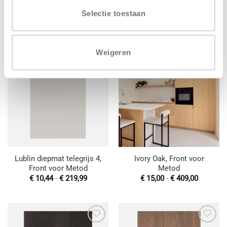
Natural Oak, Front voor
Master oak elegant black,
Metod
Front voor Metod
Selectie toestaan
Prijsklasse:
Prijsklas
€
13,00
-
€
352,00
€
11,00
-
€
290,00
€ 13,00
€ 11,00
tot
tot
€ 352,00
€ 290,00
Weigeren
Toevoegen
Toevoegen
aan
aan
wenslijst
wenslijst
Lublin diepmat telegrijs 4,
Ivory Oak, Front voor
Front voor Metod
Metod
Prijsklasse:
Prijsklas
€
10,44
-
€
219,99
€
15,00
-
€
409,00
€ 10,44
€ 15,00
tot
tot
€ 219,99
€ 409,00