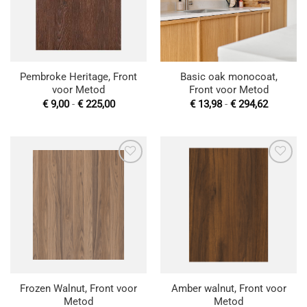
Pembroke Heritage, Front
Basic oak monocoat,
voor Metod
Front voor Metod
Prijsklasse:
Prijsklas
€
9,00
-
€
225,00
€
13,98
-
€
294,62
€ 9,00
€ 13,98
tot
tot
€ 225,00
€ 294,62
Toevoegen
Toevoegen
aan
aan
wenslijst
wenslijst
Frozen Walnut, Front voor
Amber walnut, Front voor
Metod
Metod