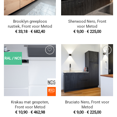
Brooklyn greeploos
Sherwood Nero, Front
rustiek, Front voor Metod
voor Metod
Prijsklasse:
Prijsklas
€
33,18
-
€
682,40
€
9,00
-
€
225,00
€ 33,18
€ 9,00
tot
tot
€ 682,40
€ 225,00
RAL / NCS
Toevoegen
Toevoegen
aan
aan
wenslijst
wenslijst
Krakau mat gespoten,
Bruciato Nero, Front voor
Front voor Metod
Metod
Prijsklasse:
Prijsklas
€
10,90
-
€
462,98
€
9,00
-
€
225,00
€ 10,90
€ 9,00