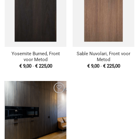
Toevoegen
Toevoegen
aan
aan
wenslijst
wenslijst
Yosemite Burned, Front
Sable Nuvolari, Front voor
voor Metod
Metod
Prijsklasse:
Prijsklas
€
9,00
-
€
225,00
€
9,00
-
€
225,00
€ 9,00
€ 9,00
tot
tot
€ 225,00
€ 225,00
Toevoegen
aan
wenslijst