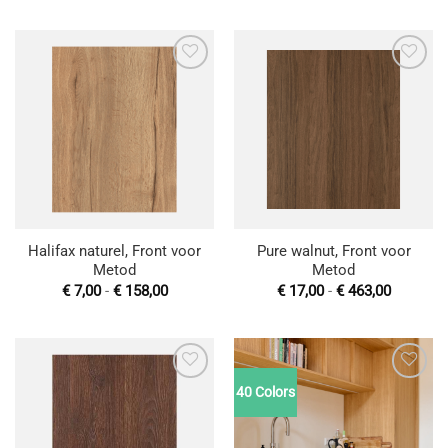
tot
tot
€ 462,98
€ 225,00
Toevoegen
Toevoegen
aan
aan
wenslijst
wenslijst
Halifax naturel, Front voor
Pure walnut, Front voor
Metod
Metod
Prijsklasse:
Prijsklas
€
7,00
-
€
158,00
€
17,00
-
€
463,00
€ 7,00
€ 17,00
tot
tot
€ 158,00
€ 463,00
40 Colors
Toevoegen
Toevoegen
aan
aan
wenslijst
wenslijst