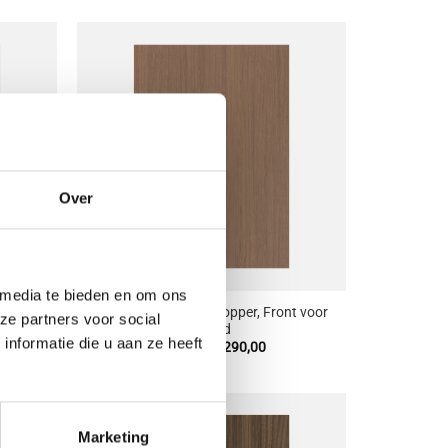
tot
5,00
€ 158,00
oevoegen
Toevoegen
aan
aan
enslijst
wenslijst
Over
+
 media te bieden en om ons
Master oak natural copper, Front voor
etod
ze partners voor social
Metod
nformatie die u aan ze heeft
sklasse:
Prijsklasse:
€
11,00
-
€
290,00
00
€ 11,00
tot
8,00
€ 290,00
Marketing
oevoegen
Toevoegen