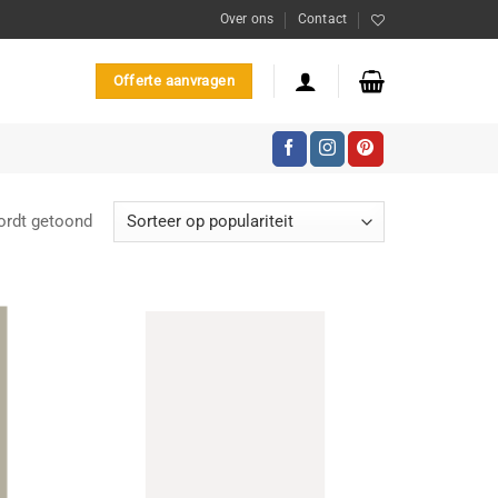
Over ons
Contact
Offerte aanvragen
Gesorteerd
ordt getoond
op
populariteit
oevoegen
Toevoegen
aan
aan
enslijst
wenslijst