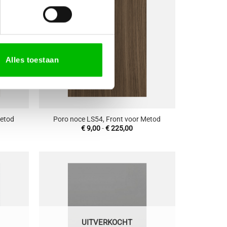
aan
aan
enslijst
wenslijst
Alles toestaan
+
Metod
Poro noce LS54, Front voor Metod
sklasse:
Prijsklasse:
€
9,00
-
€
225,00
00
€ 9,00
tot
5,00
€ 225,00
oevoegen
Toevoegen
aan
aan
enslijst
wenslijst
UITVERKOCHT