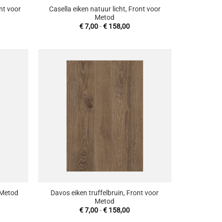
ont voor
Casella eiken natuur licht, Front voor
Metod
sklasse:
Prijsklasse:
€
7,00
-
€
158,00
1,18
€ 7,00
tot
35,70
€ 158,00
oevoegen
Toevoegen
aan
aan
enslijst
wenslijst
+
Davos eiken truffelbruin, Front voor
 Metod
Metod
sklasse:
Prijsklasse:
€
7,00
-
€
158,00
00
€ 7,00