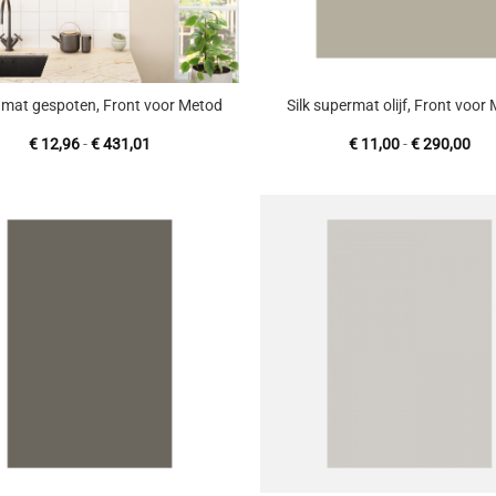
+
 mat gespoten, Front voor Metod
Silk supermat olijf, Front voor
Prijsklasse:
Prij
€
12,96
-
€
431,01
€
11,00
-
€
290,00
€ 12,96
€ 1
tot
tot
€ 431,01
€ 2
Toevoegen
T
aan
wenslijst
w
+