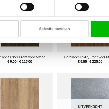
aan
wenslijst
w
Selectie toestaan
+
o noce LS53, Front voor Metod
Poro noce LS47, Front voor 
Prijsklasse:
Prij
€
9,00
-
€
225,00
€
9,00
-
€
225,00
€ 9,00
€ 9,
tot
tot
€ 225,00
€ 22
Toevoegen
T
aan
wenslijst
w
UITVERKOCHT