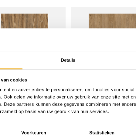
tot
tot
€ 158,00
€ 22
Toevoegen
T
aan
wenslijst
w
Details
 van cookies
+
ent en advertenties te personaliseren, om functies voor social
stic walnut, Front voor Metod
Cosmopolitan, Front voor M
. Ook delen we informatie over uw gebruik van onze site met on
e. Deze partners kunnen deze gegevens combineren met andere i
Prijsklasse:
Prij
€
7,00
-
€
158,00
€
7,00
-
€
158,00
€ 7,00
€ 7,
erzameld op basis van uw gebruik van hun services.
tot
tot
€ 158,00
€ 15
Voorkeuren
Statistieken
Toevoegen
T