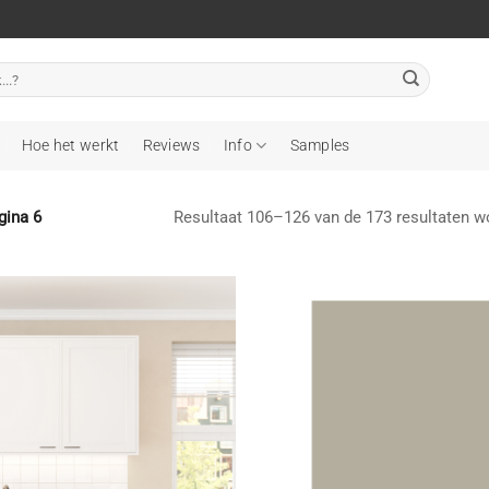
Hoe het werkt
Reviews
Info
Samples
Resultaat 106–126 van de 173 resultaten w
gina 6
Toevoegen
T
aan
wenslijst
w