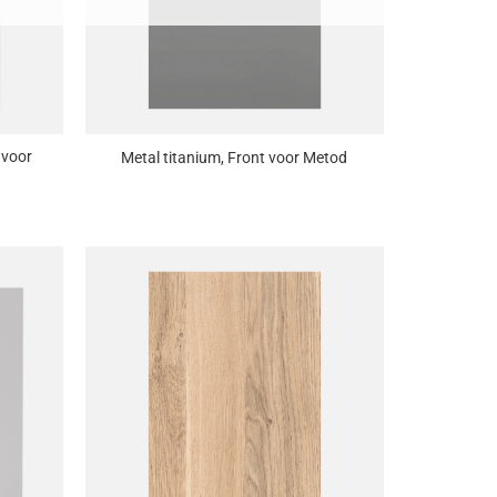
+
 voor
Metal titanium, Front voor Metod
oevoegen
Toevoegen
aan
aan
enslijst
wenslijst