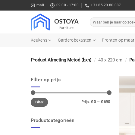
Ga
mail
09:00 - 17:00
+31 85 20 80 087
naar
inhoud
Zoeken
naar:
Keukens
Garderobekasten
Fronten op maat
Product Afmeting Metod (bxh)
/
40 x 220 cm
/
Pa
Filter op prijs
Min.
Max.
Prijs:
€ 0
—
€ 690
prijs
prijs
Filter
Productcategorieën