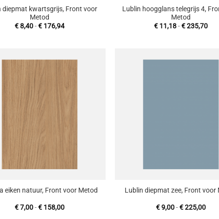
n diepmat kwartsgrijs, Front voor
Lublin hoogglans telegrijs 4, Fr
Metod
Metod
Prijsklasse:
Prij
€
8,40
-
€
176,94
€
11,18
-
€
235,70
€ 8,40
€ 1
tot
tot
€ 176,94
€ 2
Toevoegen
T
aan
wenslijst
w
+
a eiken natuur, Front voor Metod
Lublin diepmat zee, Front voor
Prijsklasse:
Prij
€
7,00
-
€
158,00
€
9,00
-
€
225,00
€ 7,00
€ 9,