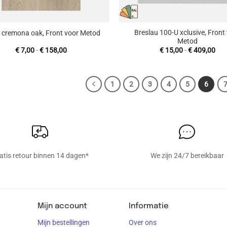
+
Breslau 100-U xclusive, Front
 cremona oak, Front voor Metod
Metod
Prijsklasse:
Prij
€
7,00
-
€
158,00
€
15,00
-
€
409,00
€ 7,00
€ 1
tot
tot
€ 158,00
€ 4
1
2
3
4
5
6
atis retour binnen 14 dagen*
We zijn 24/7 bereikbaar
Mijn account
Informatie
Mijn bestellingen
Over ons