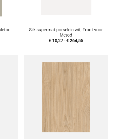
+
Silk supermat porselein wit, Front voor
 Metod
Metod
sklasse:
Prijsklasse:
€
10,27
-
€
264,55
1,00
€ 10,27
tot
90,00
€ 264,55
oevoegen
Toevoegen
aan
aan
enslijst
wenslijst
+