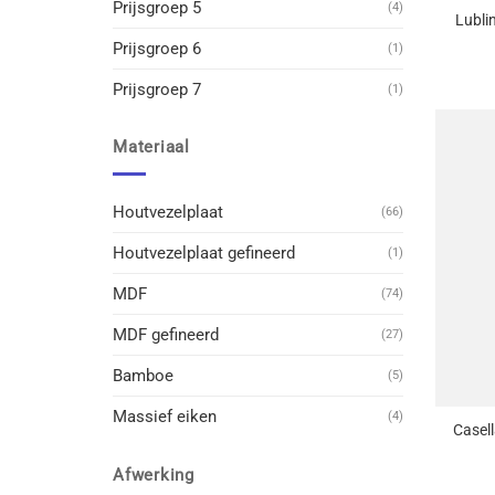
Prijsgroep 5
(4)
Lubli
Prijsgroep 6
(1)
Prijsgroep 7
(1)
Materiaal
Houtvezelplaat
(66)
Houtvezelplaat gefineerd
(1)
MDF
(74)
MDF gefineerd
(27)
Bamboe
(5)
+
Massief eiken
(4)
Casell
Afwerking