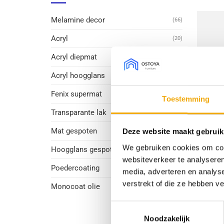
Melamine decor
(66)
Acryl
(20)
Acryl diepmat
(6)
Acryl hoogglans
(1)
Fenix supermat
(26)
Toestemming
Transparante lak
(33)
Mat gespoten
Deze website maakt gebruik
(17)
+
We gebruiken cookies om cont
Hoogglans gespoten
(1)
My
websiteverkeer te analyseren
Poedercoating
(2)
media, adverteren en analys
verstrekt of die ze hebben v
Monocoat olie
(5)
Toestemmingsselectie
Noodzakelijk