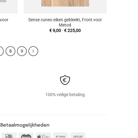
+
 voor
Sense cuneo eiken gebleekt, Front voor
Metod
sklasse:
Prijsklasse:
€
9,00
-
€
225,00
5,00
€ 9,00
tot
09,00
€ 225,00
7
8
9
100% veilige betaling
Betaalmogelijkheden
IDeal
Maestro
Apple
Bank
Cash