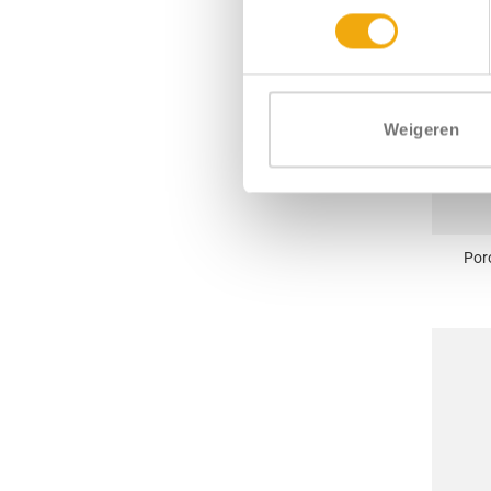
Weigeren
+
Por