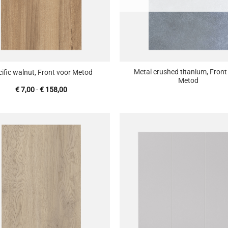
+
Metal crushed titanium, Front
ific walnut, Front voor Metod
Metod
Prijsklasse:
€
7,00
-
€
158,00
€ 7,00
tot
€ 158,00
Toevoegen
T
aan
wenslijst
w