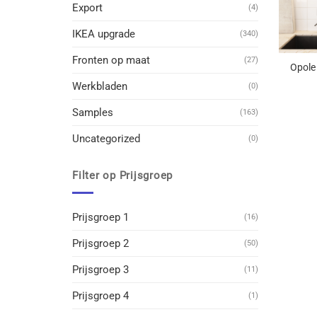
Export
(4)
IKEA upgrade
(340)
+
Fronten op maat
(27)
Opole
Werkbladen
(0)
Samples
(163)
Uncategorized
(0)
Filter op Prijsgroep
Prijsgroep 1
(16)
Prijsgroep 2
(50)
Prijsgroep 3
(11)
Prijsgroep 4
(1)
+