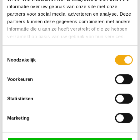
dagen*
informatie over uw gebruik van onze site met onze
partners voor social media, adverteren en analyse. Deze
partners kunnen deze gegevens combineren met andere
informatie die u aan ze heeft verstrekt of die ze hebben
We zijn 24/7 bereikbaar
100% veilige betaling
verzameld op basis van uw gebruik van hun services.
Toestemmingsselectie
Noodzakelijk
Over Ostoya
Voorkeuren
Ostoya laat haar producten naadloos aansluiten op de
kwaliteit van IKEA. Door de combinatie van kasten van
Statistieken
IKEA en onze fronten, handgrepen en werkbladen, weet je
zeker dat je kunt vertrouwen op een duurzame én stijlvolle
keuken of kast. Voor in elk huis.
Marketing
Mijn account
Informatie