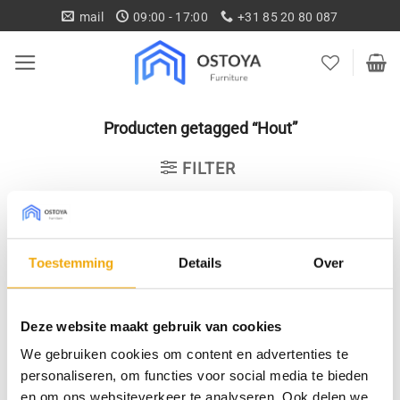
Ga
mail
09:00 - 17:00
+31 85 20 80 087
naar
inhoud
Producten getagged “Hout”
FILTER
Geen producten gevonden die aan je selectie
Toestemming
Details
Over
voldoen.
Deze website maakt gebruik van cookies
We gebruiken cookies om content en advertenties te
personaliseren, om functies voor social media te bieden
Gratis levering vanaf € 750,-
Gratis retour binnen 14
en om ons websiteverkeer te analyseren. Ook delen we