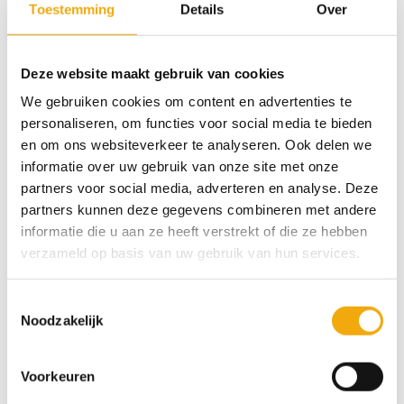
projecten als voor complete keukenrenovaties. Kies
Toestemming
Details
Over
één of meerdere samples uit en we sturen ze zo snel
mogelijk naar je op.
Deze website maakt gebruik van cookies
We gebruiken cookies om content en advertenties te
Onze samples zijn in een formaat van 34 x 23 cm. Je
personaliseren, om functies voor social media te bieden
kunt de samples altijd gratis aan ons retourneren en
en om ons websiteverkeer te analyseren. Ook delen we
wanneer ze onbeschadigd bij ons terug komen krijg
informatie over uw gebruik van onze site met onze
je het aankoopbedrag terug.
partners voor social media, adverteren en analyse. Deze
partners kunnen deze gegevens combineren met andere
Beschikbaar via nabestelling
informatie die u aan ze heeft verstrekt of die ze hebben
verzameld op basis van uw gebruik van hun services.
Toevoegen aan winkelwagen
Toestemmingsselectie
Noodzakelijk
Categorie:
Samples
Tags:
Hout
,
Strak & Modern
Voorkeuren