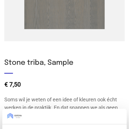
Stone triba, Sample
€
7,50
Soms wil je weten of een idee of kleuren ook écht
werken in de praktijk. En dat snappen we als geen
ander. Daarom hebben we de sample service in het
leven geroepen: voor zowel IKEA-, doe-het-zelf