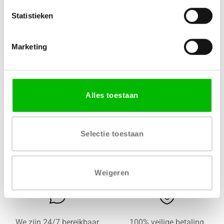
Statistieken
Specificaties
Marketing
MATERIAAL
LEVERTIJD
MDF
1 – 2 werkdagen
Alles toestaan
Selectie toestaan
Gratis levering vanaf € 750,-
Gratis retour binnen 14
dagen*
Weigeren
We zijn 24/7 bereikbaar
100% veilige betaling