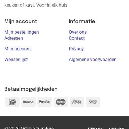
keuken of kast. Voor in elk huis.
Mijn account
Informatie
Mijn bestellingen
Over ons
Adressen
Contact
Mijn account
Privacy
Wensenlijst
Algemene voorwaarden
Betaalmogelijkheden
IDeal
Klarna
PayPal
Maestro
Cash
Cash
On
on
Delivery
Pickup
© 2026 Ostoya furniture