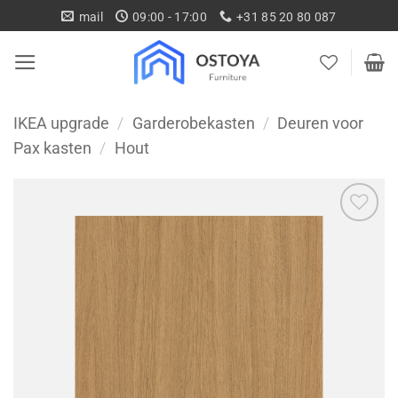
Ga
mail
09:00 - 17:00
+31 85 20 80 087
naar
inhoud
IKEA upgrade
/
Garderobekasten
/
Deuren voor
Pax kasten
/
Hout
Toevoegen
aan
wenslijst