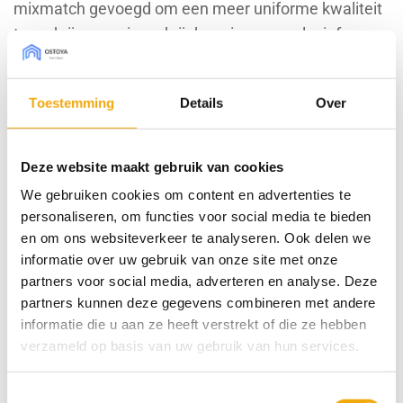
mixmatch gevoegd om een meer uniforme kwaliteit
te verkrijgen en is verkrijgbaar in een exclusief
kleurenpalet van 16 eigentijdse tinten.
Toestemming
Details
Over
Bestel sample € 7,50 (borg)
Deze website maakt gebruik van cookies
WISSEN
Type front
We gebruiken cookies om content en advertenties te
personaliseren, om functies voor social media te bieden
en om ons websiteverkeer te analyseren. Ook delen we
Afmeting Pax (bxh)
informatie over uw gebruik van onze site met onze
partners voor social media, adverteren en analyse. Deze
Draairichting
partners kunnen deze gegevens combineren met andere
informatie die u aan ze heeft verstrekt of die ze hebben
Sahara oak, Deur voor Pax aantal
verzameld op basis van uw gebruik van hun services.
Toevoegen aan winkelwagen
Toestemmingsselectie