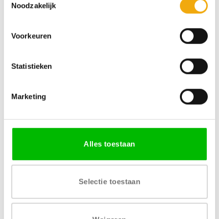
Noodzakelijk
SKU:
N/B
Voorkeuren
Categorieën:
Deuren voor Pax kasten
,
Hout
Statistieken
Specificaties
Marketing
MATERIAAL
AFWERKING
MDF gefineerd
Transparante lak
Alles toestaan
VERKRIJGBARE DIKTE
LEVERTIJD
19 mm
4 tot 6 weken
Selectie toestaan