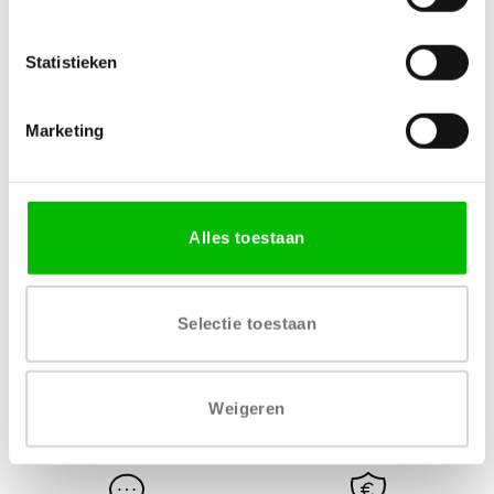
Specificaties
Statistieken
MATERIAAL
AFWERKING
MDF
Transparante lak
Marketing
LEVERTIJD
1 – 2 werkdagen
Alles toestaan
Selectie toestaan
Gratis levering vanaf € 750,-
Gratis retour binnen 14
Weigeren
dagen*