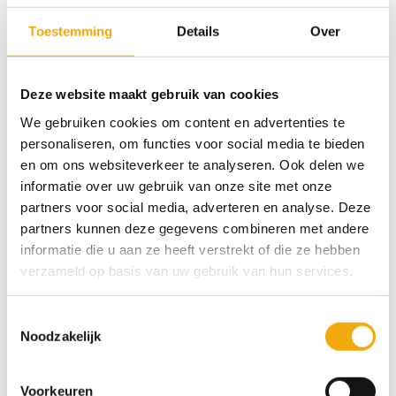
projecten als voor complete keukenrenovaties. Kies
Toestemming
Details
Over
één of meerdere samples uit en we sturen ze zo snel
mogelijk naar je op.
Deze website maakt gebruik van cookies
Onze samples zijn in een formaat van 34 x 23 cm. Je
We gebruiken cookies om content en advertenties te
kunt de samples altijd gratis aan ons retourneren en
personaliseren, om functies voor social media te bieden
wanneer ze onbeschadigd bij ons terug komen krijg
en om ons websiteverkeer te analyseren. Ook delen we
je het aankoopbedrag terug.
informatie over uw gebruik van onze site met onze
partners voor social media, adverteren en analyse. Deze
5 op voorraad (kan nabesteld worden)
partners kunnen deze gegevens combineren met andere
informatie die u aan ze heeft verstrekt of die ze hebben
verzameld op basis van uw gebruik van hun services.
Toevoegen aan winkelwagen
Toestemmingsselectie
Categorie:
Samples
Noodzakelijk
Voorkeuren