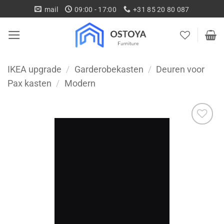
Ga
mail
09:00 - 17:00
+31 85 20 80 087
naar
inhoud
IKEA upgrade
/
Garderobekasten
/
Deuren voor
Pax kasten
/
Modern
Toevoegen
aan
wenslijst