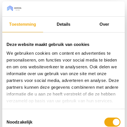
dit gitzwarte deurtje. Toch is deze eyecatcher verder
heel gebruiksvriendelijk, goed schoon te maken en
een echte aanwinst voor je keuken. Durf jij het aan?
Toestemming
Details
Over
Bestel sample € 7,50 (borg)
Deze website maakt gebruik van cookies
We gebruiken cookies om content en advertenties te
personaliseren, om functies voor social media te bieden
Type front
en om ons websiteverkeer te analyseren. Ook delen we
informatie over uw gebruik van onze site met onze
Afmeting Pax (bxh)
partners voor social media, adverteren en analyse. Deze
partners kunnen deze gegevens combineren met andere
Lublin hoogglans gitzwart, Deur voor Pax aantal
informatie die u aan ze heeft verstrekt of die ze hebben
verzameld op basis van uw gebruik van hun services.
Toevoegen aan winkelwagen
Toestemmingsselectie
Noodzakelijk
SKU:
N/B