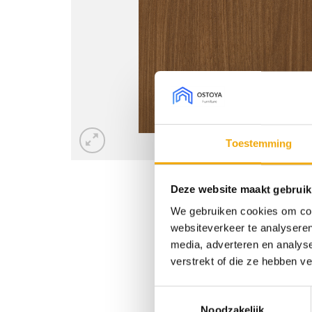
Toestemming
Deze website maakt gebruik
We gebruiken cookies om cont
websiteverkeer te analyseren
media, adverteren en analys
verstrekt of die ze hebben v
Toestemmingsselectie
Noodzakelijk