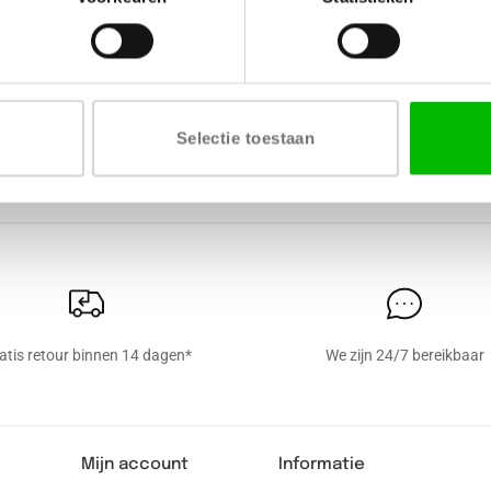
NG
VERKRIJGBARE DIKTE
LEVERTIJD
Selectie toestaan
or
18 mm
4 tot 6 weken
atis retour binnen 14 dagen*
We zijn 24/7 bereikbaar
Mijn account
Informatie