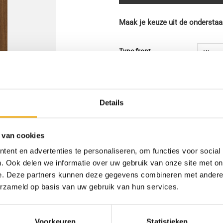
Maak je keuze uit de onderstaa
Type front
Afmeting Pax (bxh)
Details
Draairichting
Lincoln walnut, Deur voor Pax
 van cookies
ent en advertenties te personaliseren, om functies voor social
Toevoegen 
. Ook delen we informatie over uw gebruik van onze site met on
e. Deze partners kunnen deze gegevens combineren met andere i
erzameld op basis van uw gebruik van hun services.
SKU:
N/B
Categorieën:
Deuren voor Pax kasten
,
Voorkeuren
Statistieken