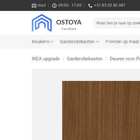
Ga
mail
09:00 - 17:00
+31 85 20 80 087
naar
inhoud
Zoeken
naar:
Keukens
Garderobekasten
Fronten op maat
IKEA upgrade
/
Garderobekasten
/
Deuren voor P