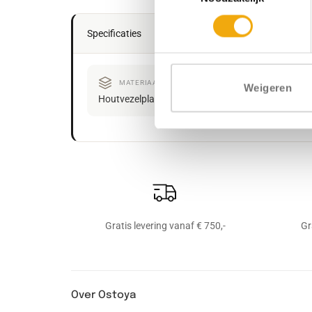
Specificaties
MATERIAAL
AFWERKI
Weigeren
Houtvezelplaat
Melamine dec
Gratis levering vanaf € 750,-
Gr
Over Ostoya