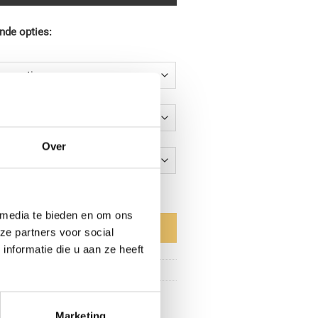
nde opties:
Over
 aantal
 media te bieden en om ons
aan winkelwagen
ze partners voor social
nformatie die u aan ze heeft
Garderobekasten
,
Hout
Marketing