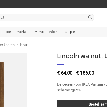
Hoe het werkt
Reviews
Info
Samples
ax kasten
/
Hout
Lincoln walnut, 
Toevoegen
Prijsk
aan
€
64,00
-
€
186,00
wenslijst
€ 64,0
tot
De deuren voor IKEA Pax zijn vo
€ 186
scharniergaten.
Bestel sam