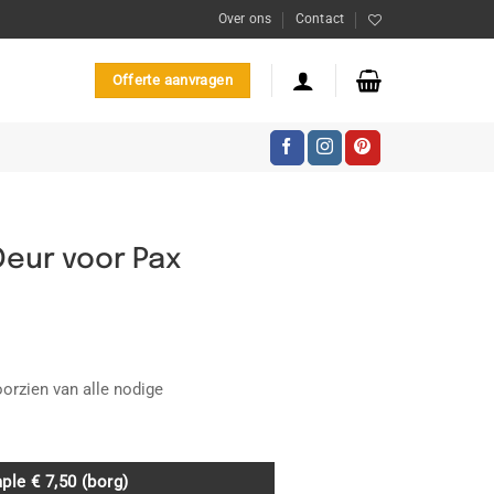
Over ons
Contact
Offerte aanvragen
Deur voor Pax
lasse:
0
orzien van alle nodige
,00
ple € 7,50 (borg)