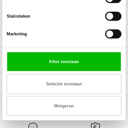
Specificaties
Statistieken
MATERIAAL
AFWERKING
Houtvezelplaat
Melamine decor
Marketing
VERKRIJGBARE DIKTE
LEVERTIJD
18 mm
1 – 2 werkdagen
Alles toestaan
Selectie toestaan
Gratis levering vanaf € 750,-
Gratis retour binnen 14
Weigeren
dagen*