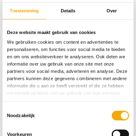
projecten als voor complete keukenrenovaties. Kies
Toestemming
Details
Over
één of meerdere samples uit en we sturen ze zo snel
mogelijk naar je op.
Deze website maakt gebruik van cookies
Onze samples zijn in een formaat van 30 x 30 cm. Je
We gebruiken cookies om content en advertenties te
kunt de samples altijd gratis aan ons retourneren en
personaliseren, om functies voor social media te bieden
wanneer ze onbeschadigd bij ons terug komen krijg
en om ons websiteverkeer te analyseren. Ook delen we
je het aankoopbedrag terug.
informatie over uw gebruik van onze site met onze
partners voor social media, adverteren en analyse. Deze
Beschikbaar via nabestelling
partners kunnen deze gegevens combineren met andere
informatie die u aan ze heeft verstrekt of die ze hebben
verzameld op basis van uw gebruik van hun services.
Toevoegen aan winkelwagen
Toestemmingsselectie
Categorie:
Samples
Noodzakelijk
Voorkeuren