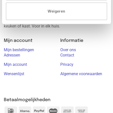
kwaliteit van IKEA. Door de combinatie van kasten van
Weigeren
IKEA en onze fronten, handgrepen en werkbladen, weet je
zeker dat je kunt vertrouwen op een duurzame én stijlvolle
keuken of kast. Voor in elk huis.
Mijn account
Informatie
Mijn bestellingen
Over ons
Adressen
Contact
Mijn account
Privacy
Wensenlijst
Algemene voorwaarden
Betaalmogelijkheden
IDeal
Klarna
PayPal
Maestro
Cash
Cash