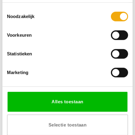
Prijsklasse:
Prijsklas
€
29,55
-
€
621,66
€
29,55
-
€
597,24
€ 29,55
€ 29,55
tot
tot
Toestemmingsselectie
€ 621,66
€ 597,24
Noodzakelijk
Voorkeuren
Gratis levering vanaf € 750,-
Gratis retour binnen 14
Statistieken
dagen*
Marketing
We zijn 24/7 bereikbaar
100% veilige betaling
Alles toestaan
Over Ostoya
Selectie toestaan
Ostoya laat haar producten naadloos aansluiten op de