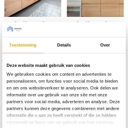
Brooklyn greeploos
Brooklyn greeploos
rustiek, Front voor Metod
europees, Front voor
Metod
Prijsklasse:
Prijsklas
€
33,18
-
€
682,40
€
33,41
-
€
649,52
€ 33,18
€ 33,41
Toestemming
Details
Over
tot
tot
€ 682,40
€ 649,52
Deze website maakt gebruik van cookies
40 colors
40 colors
Toevoegen
Toevoegen
We gebruiken cookies om content en advertenties te
aan
aan
wenslijst
wenslijst
personaliseren, om functies voor social media te bieden
en om ons websiteverkeer te analyseren. Ook delen we
informatie over uw gebruik van onze site met onze
partners voor social media, adverteren en analyse. Deze
partners kunnen deze gegevens combineren met andere
informatie die u aan ze heeft verstrekt of die ze hebben
Brooklyn vlak rustiek,
Brooklyn vlak europees,
verzameld op basis van uw gebruik van hun services.
Front voor Metod
Front voor Metod