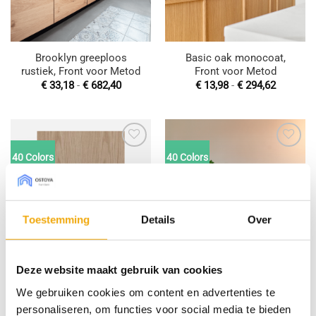
Brooklyn greeploos
Basic oak monocoat,
rustiek, Front voor Metod
Front voor Metod
Prijsklasse:
Prijsklas
€
33,18
-
€
682,40
€
13,98
-
€
294,62
€ 33,18
€ 13,98
tot
tot
€ 682,40
€ 294,62
40 Colors
40 Colors
Toevoegen
Toevoegen
aan
aan
wenslijst
wenslijst
Toestemming
Details
Over
Deze website maakt gebruik van cookies
Basic oak monocoat, Deur
Brooklyn greeploos
voor Pax
europees, Front voor
We gebruiken cookies om content en advertenties te
Metod
personaliseren, om functies voor social media te bieden