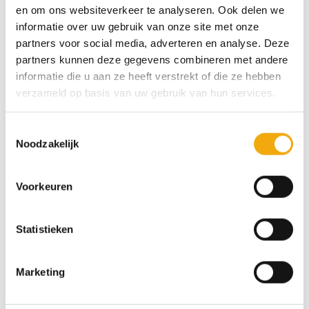
Prijsklasse:
Prijsklas
€
86,53
-
€
317,76
€
33,41
-
€
649,52
€ 86,53
€ 33,41
en om ons websiteverkeer te analyseren. Ook delen we
tot
tot
informatie over uw gebruik van onze site met onze
€ 317,76
€ 649,52
partners voor social media, adverteren en analyse. Deze
partners kunnen deze gegevens combineren met andere
40 colors
40 colors
Toevoegen
Toevoegen
informatie die u aan ze heeft verstrekt of die ze hebben
aan
aan
verzameld op basis van uw gebruik van hun services.
wenslijst
wenslijst
Toestemmingsselectie
Noodzakelijk
Brooklyn vlak rustiek,
Brooklyn vlak europees,
Voorkeuren
Front voor Metod
Front voor Metod
Prijsklasse:
Prijsklas
€
29,55
-
€
621,66
€
29,55
-
€
597,24
€ 29,55
€ 29,55
Statistieken
tot
tot
€ 621,66
€ 597,24
Marketing