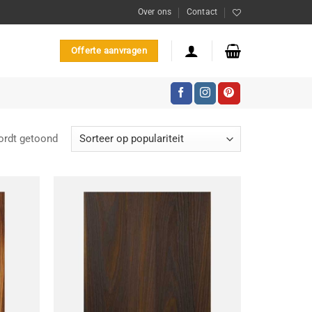
Over ons
Contact
Offerte aanvragen
Gesorteerd
ordt getoond
op
populariteit
oevoegen
Toevoegen
aan
aan
enslijst
wenslijst