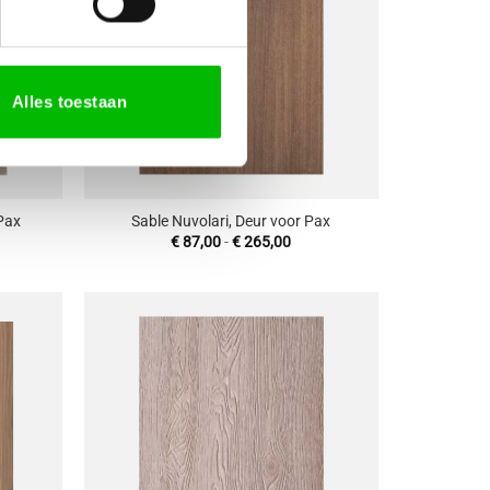
Alles toestaan
+
Pax
Sable Nuvolari, Deur voor Pax
sklasse:
Prijsklasse:
€
87,00
-
€
265,00
7,00
€ 87,00
tot
65,00
€ 265,00
oevoegen
Toevoegen
aan
aan
enslijst
wenslijst