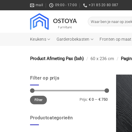
Ga
mail
09:00 - 17:00
+31 85 20 80 087
naar
inhoud
Zoeken
naar:
Keukens
Garderobekasten
Fronten op maat
Product Afmeting Pax (bxh)
/
60 x 236 cm
/
Pagin
Filter op prijs
Min.
Max.
Prijs:
€ 0
—
€ 750
prijs
prijs
Filter
Productcategorieën