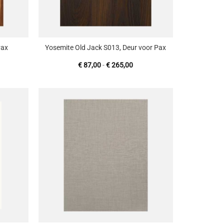
+
Pax
Yosemite Old Jack S013, Deur voor Pax
sklasse:
Prijsklasse:
€
87,00
-
€
265,00
7,00
€ 87,00
tot
65,00
€ 265,00
oevoegen
Toevoegen
aan
aan
enslijst
wenslijst
+