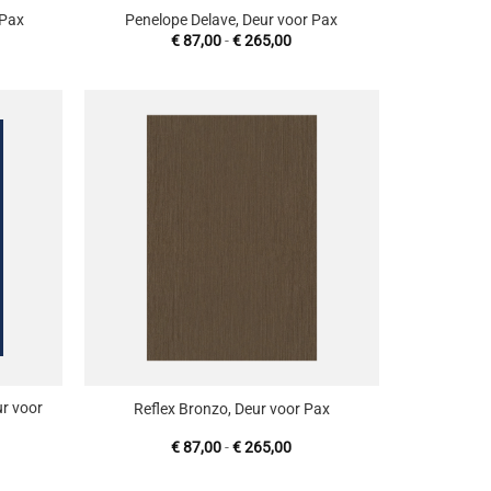
 Pax
Penelope Delave, Deur voor Pax
sklasse:
Prijsklasse:
€
87,00
-
€
265,00
2,47
€ 87,00
tot
11,26
€ 265,00
oevoegen
Toevoegen
aan
aan
enslijst
wenslijst
+
r voor
Reflex Bronzo, Deur voor Pax
sklasse:
Prijsklasse:
€
87,00
-
€
265,00
2,47
€ 87,00
tot
11,26
€ 265,00