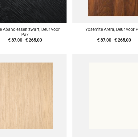
+
e Abano essen zwart, Deur voor
Yosemite Arera, Deur voor 
Pax
Prijsklasse:
Prij
€
87,00
-
€
265,00
€
87,00
-
€
265,00
€ 87,00
€ 8
tot
tot
€ 265,00
€ 2
Toevoegen
T
aan
wenslijst
w
+