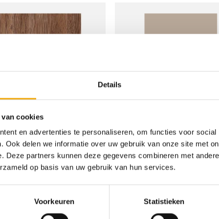
Toevoegen
T
aan
wenslijst
w
Details
 van cookies
+
ent en advertenties te personaliseren, om functies voor social
. Ook delen we informatie over uw gebruik van onze site met on
gadina Adula, Deur voor Pax
Lublin diepmat grijsbeige, Deur 
Prijsklasse:
Prij
€
87,00
-
€
265,00
€
82,63
-
€
275,83
e. Deze partners kunnen deze gegevens combineren met andere i
€ 87,00
€ 8
tot
tot
erzameld op basis van uw gebruik van hun services.
€ 265,00
€ 2
Voorkeuren
Statistieken
Toevoegen
T
aan
wenslijst
w