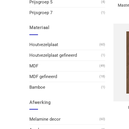
Prijsgroep 5
(4)
Master
Prijsgroep 7
(1)
Materiaal
Houtvezelplaat
(60)
Houtvezelplaat gefineerd
(1)
MDF
(49)
MDF gefineerd
(18)
Bamboe
(1)
+
Afwerking
Melamine decor
(60)