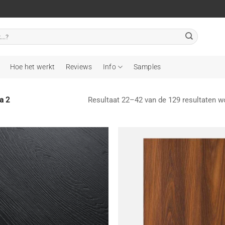
Hoe het werkt
Reviews
Info
Samples
Resultaat 22–42 van de 129 resultaten w
a 2
Toevoegen
T
aan
wenslijst
w