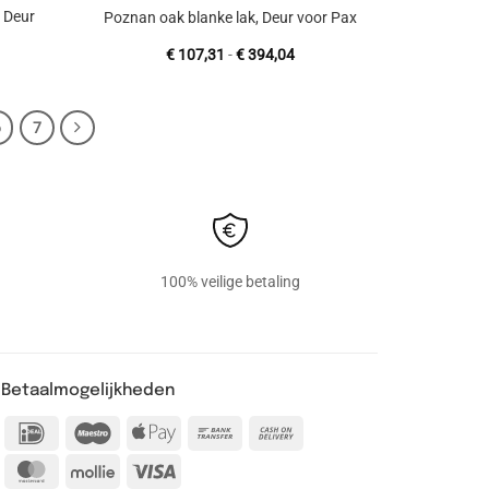
, Deur
Poznan oak blanke lak, Deur voor Pax
jsklasse:
Prijsklasse:
€
107,31
-
€
394,04
107,31
€ 107,31
tot
394,04
€ 394,04
6
7
100% veilige betaling
Betaalmogelijkheden
IDeal
Maestro
Apple
Bank
Cash
Pay
Transfer
On
MasterCard
Mollie
Visa
Delivery