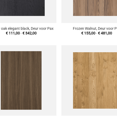
+
 oak elegant black, Deur voor Pax
Frozen Walnut, Deur voor 
Prijsklasse:
Pri
€
111,00
-
€
342,00
€
155,00
-
€
481,00
€ 111,00
€ 
tot
tot
€ 342,00
€ 
Toevoegen
T
aan
wenslijst
w
+