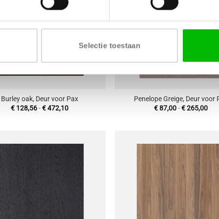
Selectie toestaan
+
Burley oak, Deur voor Pax
Penelope Greige, Deur voor 
Prijsklasse:
Prij
€
128,56
-
€
472,10
€
87,00
-
€
265,00
€ 128,56
€ 8
tot
tot
€ 472,10
€ 2
Toevoegen
T
aan
wenslijst
w