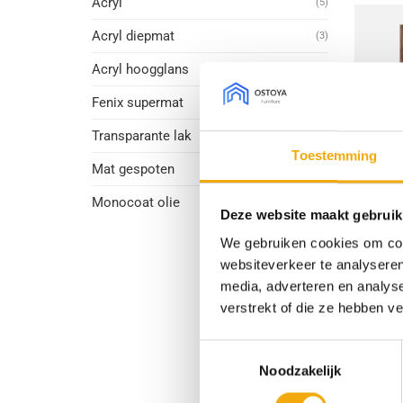
Acryl
(5)
Acryl diepmat
(3)
Acryl hoogglans
(1)
Fenix supermat
(24)
Transparante lak
(20)
Toestemming
Mat gespoten
(15)
Monocoat olie
(1)
Deze website maakt gebruik
+
We gebruiken cookies om cont
websiteverkeer te analyseren
En
media, adverteren en analys
verstrekt of die ze hebben v
Toestemmingsselectie
Noodzakelijk