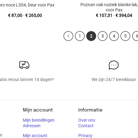
Poznan oak rustiek blanke lak
ro noce LS54, Deur voor Pax
voor Pax
Prijsklasse:
Pri
€
87,00
-
€
265,00
€
107,31
-
€
394,04
€ 87,00
€ 
tot
tot
€ 265,00
€ 
1
2
3
4
5
atis retour binnen 14 dagen*
We zijn 24/7 bereikbaar
Mijn account
Informatie
Mijn bestellingen
Over ons
Adressen
Contact
je
Mijn account
Privacy