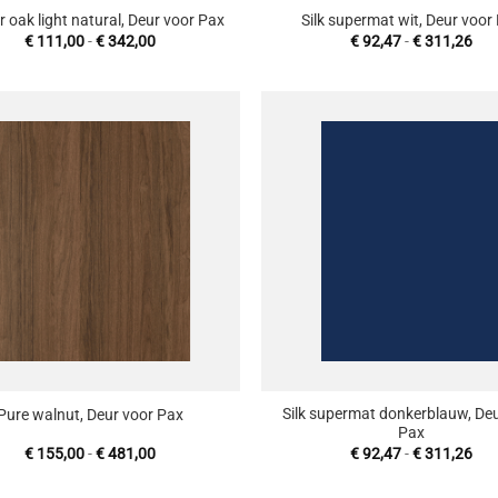
 oak light natural, Deur voor Pax
Silk supermat wit, Deur voor
Prijsklasse:
Prij
€
111,00
-
€
342,00
€
92,47
-
€
311,26
€ 111,00
€ 9
tot
tot
€ 342,00
€ 3
Toevoegen
T
aan
wenslijst
w
+
Silk supermat donkerblauw, Deu
Pure walnut, Deur voor Pax
Pax
Prijsklasse:
Prij
€
155,00
-
€
481,00
€
92,47
-
€
311,26
€ 155,00
€ 9
tot
tot
€ 481,00
€ 3