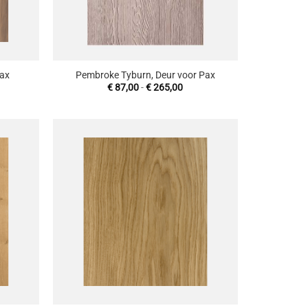
+
Pax
Pembroke Tyburn, Deur voor Pax
jsklasse:
Prijsklasse:
€
87,00
-
€
265,00
155,00
€ 87,00
tot
481,00
€ 265,00
oevoegen
Toevoegen
aan
aan
enslijst
wenslijst
+