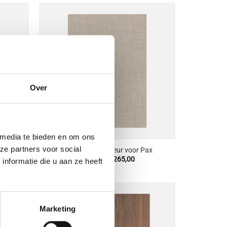
oevoegen
Toevoegen
aan
aan
enslijst
wenslijst
Over
+
 media te bieden en om ons
ze partners voor social
voor Pax
Penelope Kaki, Deur voor Pax
sklasse:
Prijsklasse:
€
87,00
-
€
265,00
nformatie die u aan ze heeft
2,63
€ 87,00
tot
75,83
€ 265,00
Marketing
oevoegen
Toevoegen
aan
aan
enslijst
wenslijst