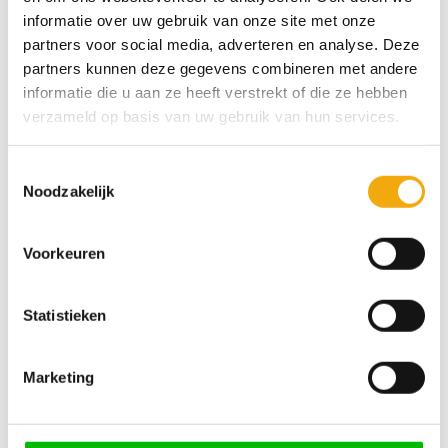
dagen*
informatie over uw gebruik van onze site met onze
partners voor social media, adverteren en analyse. Deze
partners kunnen deze gegevens combineren met andere
informatie die u aan ze heeft verstrekt of die ze hebben
We zijn 24/7 bereikbaar
100% veilige betaling
verzameld op basis van uw gebruik van hun services.
Toestemmingsselectie
Noodzakelijk
Over Ostoya
Voorkeuren
Ostoya laat haar producten naadloos aansluiten op de
kwaliteit van IKEA. Door de combinatie van kasten van
Statistieken
IKEA en onze fronten, handgrepen en werkbladen, weet je
zeker dat je kunt vertrouwen op een duurzame én stijlvolle
keuken of kast. Voor in elk huis.
Marketing
Mijn account
Informatie