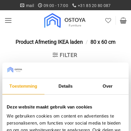
Ga
mail
09:00 - 17:00
+31 85 20 80 087
naar
inhoud
Product Afmeting IKEA laden
/
80 x 60 cm
FILTER
Geen producten gevonden die aan je selectie
Toestemming
Details
Over
voldoen.
Deze website maakt gebruik van cookies
We gebruiken cookies om content en advertenties te
personaliseren, om functies voor social media te bieden
Gratis levering vanaf € 750,-
Gratis retour binnen 14
en om ons websiteverkeer te analyseren. Ook delen we