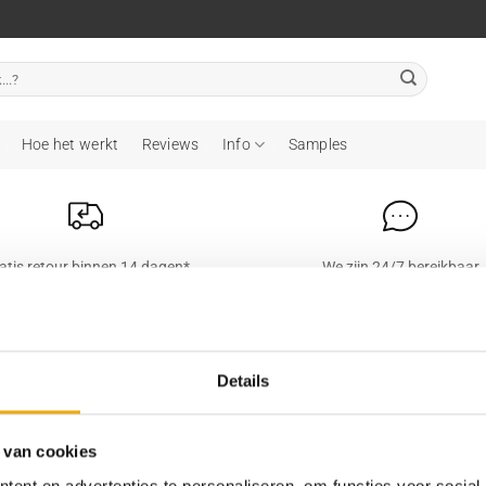
Hoe het werkt
Reviews
Info
Samples
atis retour binnen 14 dagen*
We zijn 24/7 bereikbaar
Mijn account
Informatie
Details
Mijn bestellingen
Over ons
Adressen
Contact
 van cookies
je
Mijn account
Privacy
ent en advertenties te personaliseren, om functies voor social