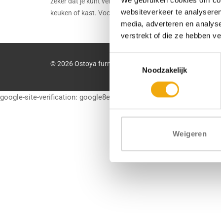
zeker dat je kunt vertrouwen op een duurzame én stijlvol
websiteverkeer te analyseren
keuken of kast. Voor in elk huis.
media, adverteren en analys
verstrekt of die ze hebben v
Toestemmingsselectie
© 2026 Ostoya furniture
Noodzakelijk
google-site-verification: google8e3a048cccf40c54.html
Weigeren