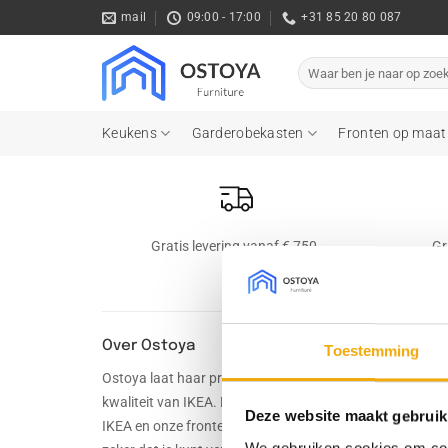
Ga
mail
09:00 - 17:00
+31 85 20 80 087
naar
inhoud
Zoeken
naar:
Keukens
Garderobekasten
Fronten op maat
Gratis levering vanaf € 750,-
Gr
Over Ostoya
Toestemming
Ostoya laat haar producten naadloos aansluiten op de
kwaliteit van IKEA. Door de combinatie van kasten van
Deze website maakt gebruik
IKEA en onze fronten, handgrepen en werkbladen, weet 
We gebruiken cookies om cont