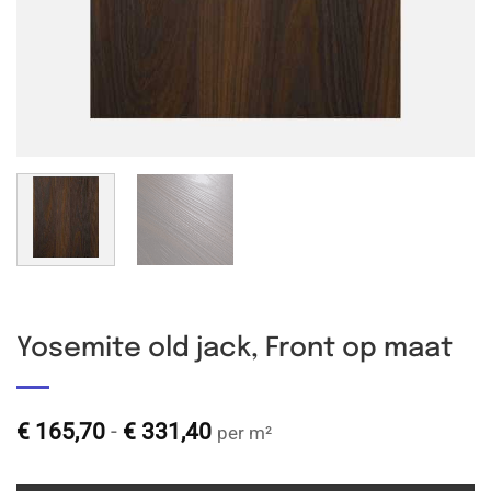
Yosemite old jack, Front op maat
Prijsklasse:
€
165,70
-
€
331,40
per m²
€ 165,70
tot