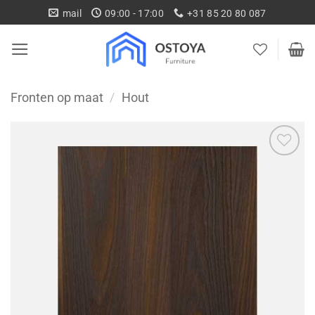
Ga
mail
09:00 - 17:00
+31 85 20 80 087
naar
inhoud
Fronten op maat
/
Hout
Toevoegen
aan
wenslijst