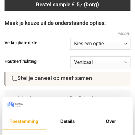
€ 331,40
Bestel sample € 5,- (borg)
Maak je keuze uit de onderstaande opties:
WISSEN
Verkrijgbare dikte
Houtnerf richting
Stel je paneel op maat samen
Lengte (mm)
Breedte (mm)
min. 80 — max. 2800 mm
min. 80 — max. 1200 mm
Toestemming
Details
Over