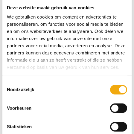
Deze website maakt gebruik van cookies
We gebruiken cookies om content en advertenties te
Notitie (optioneel)
personaliseren, om functies voor social media te bieden
en om ons websiteverkeer te analyseren. Ook delen we
informatie over uw gebruik van onze site met onze
Verschijnt op de bestelling als referentie voor de productie. Max. 100 tekens.
partners voor social media, adverteren en analyse. Deze
partners kunnen deze gegevens combineren met andere
Kies eerst een variant om de prijs te zien.
informatie die u aan ze heeft verstrekt of die ze hebben
verzameld op basis van uw gebruik van hun services.
Oppervlakte
0,000
m²
Toestemmingsselectie
Noodzakelijk
Prijs
Voorkeuren
€
—
Statistieken
Panelen worden standaard
4-zijdig afgewerkt
— alle kopse kanten
zijn netjes voorzien van kantenband.