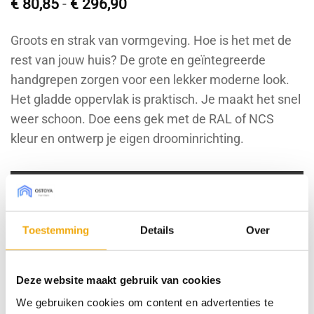
Prijsklasse:
€
80,85
-
€
296,90
€ 80,85
tot
Groots en strak van vormgeving. Hoe is het met de
€ 296,90
rest van jouw huis? De grote en geïntegreerde
handgrepen zorgen voor een lekker moderne look.
Het gladde oppervlak is praktisch. Je maakt het snel
weer schoon. Doe eens gek met de RAL of NCS
kleur en ontwerp je eigen droominrichting.
Bestel sample € 7,50 (borg)
Maak je keuze uit de onderstaande opties:
Toestemming
Details
Over
Type front
Deze website maakt gebruik van cookies
We gebruiken cookies om content en advertenties te