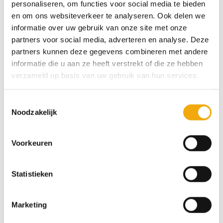
personaliseren, om functies voor social media te bieden
Afmeting Pax (bxh)
en om ons websiteverkeer te analyseren. Ook delen we
informatie over uw gebruik van onze site met onze
Draairichting
partners voor social media, adverteren en analyse. Deze
partners kunnen deze gegevens combineren met andere
informatie die u aan ze heeft verstrekt of die ze hebben
verzameld op basis van uw gebruik van hun services.
Ral of NCS kleur
*
Toestemmingsselectie
Noodzakelijk
Vermeld hier de RAL of NCS kleur naar keuze
Ustka mat gespoten, Deur voor Pax aantal
Voorkeuren
Toevoegen aan winkelwagen
Statistieken
SKU:
N/B
Marketing
Categorieën:
Deuren voor Pax kasten
,
Garderobekasten
,
Greeploos