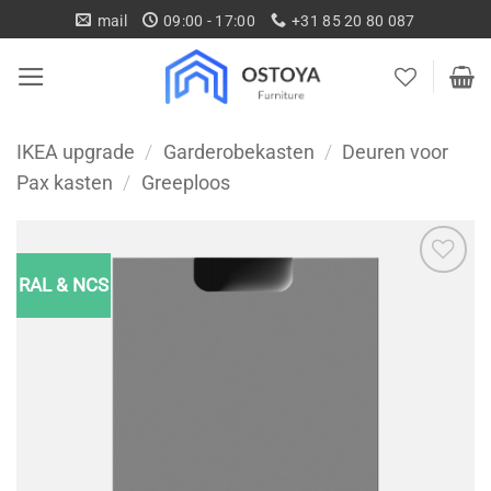
Ga
mail
09:00 - 17:00
+31 85 20 80 087
naar
inhoud
IKEA upgrade
/
Garderobekasten
/
Deuren voor
Pax kasten
/
Greeploos
RAL & NCS
Toevoegen
aan
wenslijst