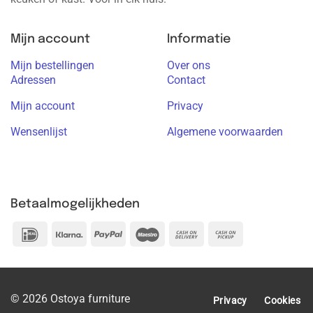
Mijn account
Informatie
Mijn bestellingen
Over ons
Adressen
Contact
Mijn account
Privacy
Wensenlijst
Algemene voorwaarden
Betaalmogelijkheden
IDeal
Klarna
PayPal
Maestro
Cash
Cash
On
on
Delivery
Pickup
© 2026 Ostoya furniture
Privacy
Cookies