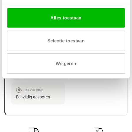
Alles toestaan
Specificaties
Selectie toestaan
MATERIAAL
AFWERKING
MDF
Mat gespoten
Weigeren
VERKRIJGBARE DIKTE
LEVERTIJD
18 mm
4 tot 6 weken
UITVOERING
Eenzijdig gespoten