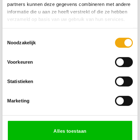
partners kunnen deze gegevens combineren met andere
informatie die u aan ze heeft verstrekt of die ze hebben
Afmeting Pax (bxh)
verzameld op basis van uw gebruik van hun services.
Draairichting
Toestemmingsselectie
Noodzakelijk
Silk supermat grafiet, Deur voor Pax aantal
Voorkeuren
Toevoegen aan winkelwagen
Statistieken
SKU:
N/B
Categorieën:
Deuren voor Pax kasten
,
Garderobekasten
,
Greeploos
,
Marketing
Modern
Alles toestaan
Specificaties