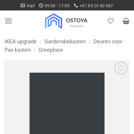
Ga
mail
09:00 - 17:00
+31 85 20 80 087
naar
inhoud
IKEA upgrade
/
Garderobekasten
/
Deuren voor
Pax kasten
/
Greeploos
Toevoegen
aan
wenslijst