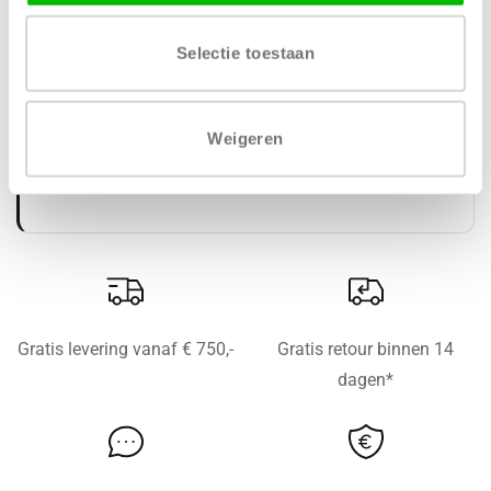
MATERIAAL
AFWERKING
Selectie toestaan
MDF
Fenix supermat
Weigeren
VERKRIJGBARE DIKTE
LEVERTIJD
19 mm
6 tot 8 weken
Gratis levering vanaf € 750,-
Gratis retour binnen 14
dagen*