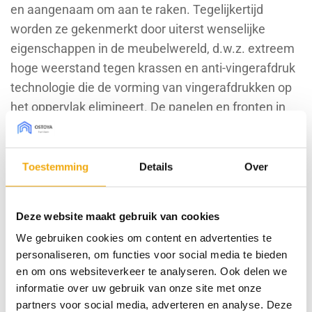
en aangenaam om aan te raken. Tegelijkertijd
worden ze gekenmerkt door uiterst wenselijke
eigenschappen in de meubelwereld, d.w.z. extreem
hoge weerstand tegen krassen en anti-vingerafdruk
technologie die de vorming van vingerafdrukken op
het oppervlak elimineert. De panelen en fronten in
de Silk collectie zijn een product waarvan de luxe
uitstraling wordt gecombineerd met praktische
kenmerken het dagelijks gebruik is veel eenvoudiger
Toestemming
Details
Over
en de levensduur is veel langer dan die van andere
producten die op de markt verkrijgbaar zijn.
Deze website maakt gebruik van cookies
We gebruiken cookies om content en advertenties te
Bestel sample € 7,50 (borg)
personaliseren, om functies voor social media te bieden
en om ons websiteverkeer te analyseren. Ook delen we
informatie over uw gebruik van onze site met onze
partners voor social media, adverteren en analyse. Deze
Type front