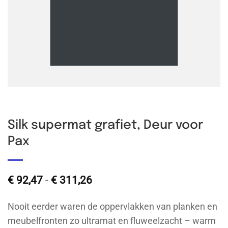
Silk supermat grafiet, Deur voor
Pax
Prijsklasse:
€
92,47
-
€
311,26
€ 92,47
tot
Nooit eerder waren de oppervlakken van planken en
€ 311,26
meubelfronten zo ultramat en fluweelzacht – warm