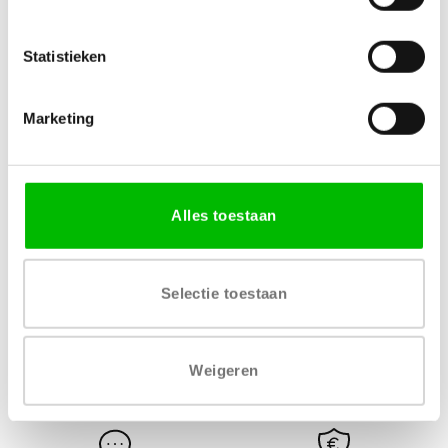
Specificaties
Statistieken
MATERIAAL
AFWERKING
MDF
Eenzijdig gespoten
Marketing
VERKRIJGBARE DIKTE
LEVERTIJD
18 mm
1 – 2 werkdagen
Alles toestaan
Selectie toestaan
Gratis levering vanaf € 750,-
Gratis retour binnen 14
Weigeren
dagen*