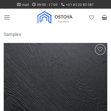
Ga
mail
09:00 - 17:00
+31 85 20 80 087
naar
inhoud
Samples
Toevoegen
aan
wenslijst