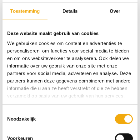
projecten als voor complete keukenrenovaties. Kies
Toestemming
Details
Over
één of meerdere samples uit en we sturen ze zo snel
mogelijk naar je op.
Deze website maakt gebruik van cookies
Onze samples zijn in een formaat van 30 x 30 cm. Je
We gebruiken cookies om content en advertenties te
kunt de samples altijd gratis aan ons retourneren en
personaliseren, om functies voor social media te bieden
wanneer ze onbeschadigd bij ons terug komen krijg
en om ons websiteverkeer te analyseren. Ook delen we
je het aankoopbedrag terug.
informatie over uw gebruik van onze site met onze
partners voor social media, adverteren en analyse. Deze
7 op voorraad (kan nabesteld worden)
partners kunnen deze gegevens combineren met andere
informatie die u aan ze heeft verstrekt of die ze hebben
verzameld op basis van uw gebruik van hun services.
Toevoegen aan winkelwagen
Toestemmingsselectie
Categorie:
Samples
Noodzakelijk
Voorkeuren