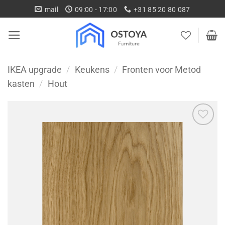
Ga
mail
09:00 - 17:00
+31 85 20 80 087
naar
inhoud
IKEA upgrade
/
Keukens
/
Fronten voor Metod
kasten
/
Hout
Toevoegen
aan
wenslijst