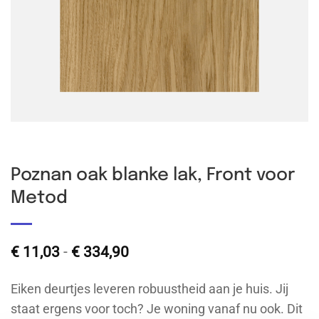
Poznan oak blanke lak, Front voor
Metod
Prijsklasse:
€
11,03
-
€
334,90
€ 11,03
tot
Eiken deurtjes leveren robuustheid aan je huis. Jij
€ 334,90
staat ergens voor toch? Je woning vanaf nu ook. Dit