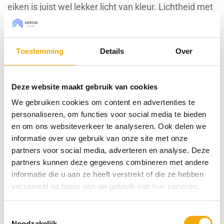
eiken is juist wel lekker licht van kleur. Lichtheid met
een robuust jasje. Dat is pas echt authentiek stoer.
Toestemming
Details
Over
Bestel sample € 7,50 (borg)
WISSEN
Deze website maakt gebruik van cookies
Type front
We gebruiken cookies om content en advertenties te
personaliseren, om functies voor social media te bieden
Afmeting Metod (bxh)
en om ons websiteverkeer te analyseren. Ook delen we
informatie over uw gebruik van onze site met onze
partners voor social media, adverteren en analyse. Deze
Houtnerf richting
partners kunnen deze gegevens combineren met andere
informatie die u aan ze heeft verstrekt of die ze hebben
Poznan oak blanke lak, Front voor Metod aantal
verzameld op basis van uw gebruik van hun services.
Toevoegen aan winkelwagen
Toestemmingsselectie
Noodzakelijk