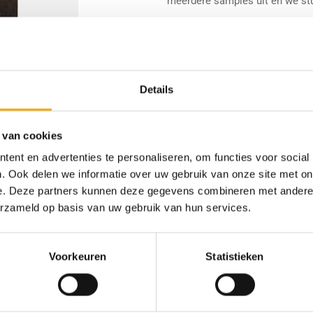
meerdere samples uit en we stu
Onze samples zijn in een forma
samples altijd gratis aan ons 
onbeschadigd bij ons terug kom
Details
6 op voorraad (kan nabeste
 van cookies
Toevoegen 
ent en advertenties te personaliseren, om functies voor social
. Ook delen we informatie over uw gebruik van onze site met on
Categorie:
Samples
e. Deze partners kunnen deze gegevens combineren met andere i
erzameld op basis van uw gebruik van hun services.
Voorkeuren
Statistieken
AFWERKING
VERKRIJGBARE DIKTE
mine decor
18 mm