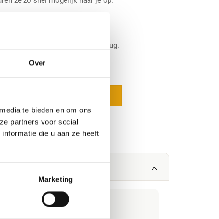
ren ze zo snel mogelijk naar je op.
at van 30 x 30 cm. Je kunt de
retourneren en wanneer ze
en krijg je het aankoopbedrag terug.
Over
ld worden)
aan winkelwagen
 media te bieden en om ons
ze partners voor social
nformatie die u aan ze heeft
Marketing
LEVERTIJD
1 – 2 werkdagen