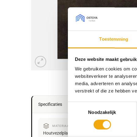
Toestemming
Deze website maakt gebruik
We gebruiken cookies om cont
websiteverkeer te analyseren
media, adverteren en analys
verstrekt of die ze hebben v
Specificaties
Toestemmingsselectie
Noodzakelijk
MATERIAAL
Houtvezelplaat
Mela