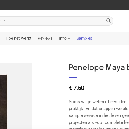
Hoe het werkt
Reviews
Info
Samples
Penelope Maya 
Toevoegen
aan
€
7,50
wenslijst
Soms wil je weten of een idee 
praktijk. En dat snappen we a
sample service in het leven ger
projecten als voor complete ke