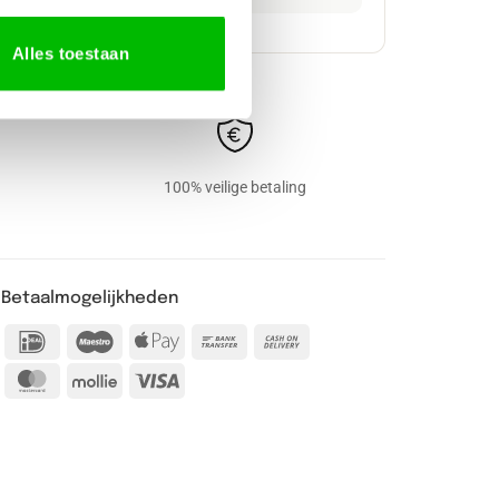
Alles toestaan
100% veilige betaling
Betaalmogelijkheden
IDeal
Maestro
Apple
Bank
Cash
Pay
Transfer
On
MasterCard
Mollie
Visa
Delivery