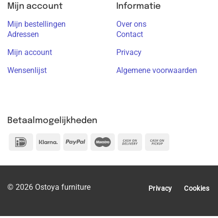
Mijn account
Informatie
Mijn bestellingen
Over ons
Adressen
Contact
Mijn account
Privacy
Wensenlijst
Algemene voorwaarden
Betaalmogelijkheden
IDeal
Klarna
PayPal
Maestro
Cash
Cash
On
on
Delivery
Pickup
© 2026 Ostoya furniture
Privacy
Cookies