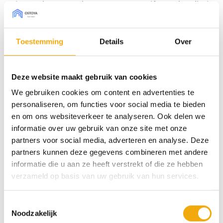
mixmatch gevoegd om een meer uniforme kwaliteit
te verkrijgen en is verkrijgbaar in een exclusief
kleurenpalet van 16 eigentijdse tinten.
Toestemming
Details
Over
Bestel sample € 7,50 (borg)
Deze website maakt gebruik van cookies
We gebruiken cookies om content en advertenties te
personaliseren, om functies voor social media te bieden
Type front
en om ons websiteverkeer te analyseren. Ook delen we
informatie over uw gebruik van onze site met onze
Afmeting Metod (bxh)
partners voor social media, adverteren en analyse. Deze
partners kunnen deze gegevens combineren met andere
Pebble triba, Front voor Metod aantal
informatie die u aan ze heeft verstrekt of die ze hebben
verzameld op basis van uw gebruik van hun services.
Toevoegen aan winkelwagen
Toestemmingsselectie
Noodzakelijk
SKU:
N/B