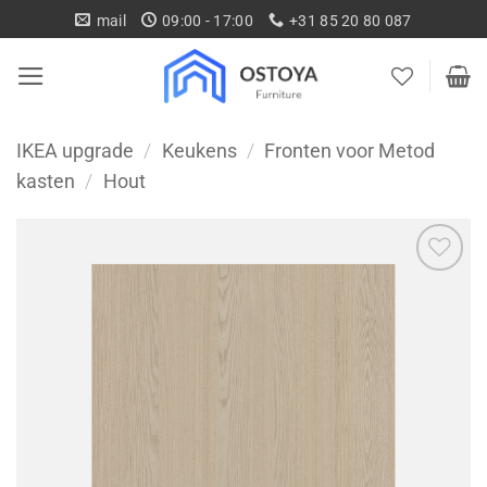
Ga
mail
09:00 - 17:00
+31 85 20 80 087
naar
inhoud
IKEA upgrade
/
Keukens
/
Fronten voor Metod
kasten
/
Hout
Toevoegen
aan
wenslijst