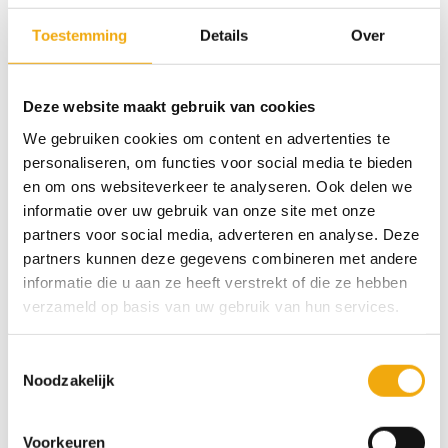
projecten als voor complete keukenrenovaties. Kies
Toestemming
Details
Over
één of meerdere samples uit en we sturen ze zo snel
mogelijk naar je op.
Deze website maakt gebruik van cookies
Onze samples zijn in een formaat van 30 x 30 cm. Je
We gebruiken cookies om content en advertenties te
kunt de samples altijd gratis aan ons retourneren en
personaliseren, om functies voor social media te bieden
wanneer ze onbeschadigd bij ons terug komen krijg
en om ons websiteverkeer te analyseren. Ook delen we
je het aankoopbedrag terug.
informatie over uw gebruik van onze site met onze
partners voor social media, adverteren en analyse. Deze
6 op voorraad (kan nabesteld worden)
partners kunnen deze gegevens combineren met andere
informatie die u aan ze heeft verstrekt of die ze hebben
verzameld op basis van uw gebruik van hun services.
Toevoegen aan winkelwagen
Toestemmingsselectie
Categorie:
Samples
Noodzakelijk
Voorkeuren