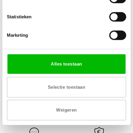
Specificaties
Statistieken
MATERIAAL
AFWERKING
Houtvezelplaat
Melamine decor
Marketing
VERKRIJGBARE DIKTE
LEVERTIJD
18 mm
1 – 2 werkdagen
Alles toestaan
Selectie toestaan
Gratis levering vanaf € 750,-
Gratis retour binnen 14
Weigeren
dagen*