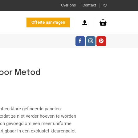
Over ons
Contact
Offerte aanvragen
 voor Metod
lasse:
5
t-en-klare gefineerde panelen:
,74
 zodat ze niet verder hoeven te worden
atch gevoegd om een meer uniforme
krijgbaar in een exclusief kleurenpalet