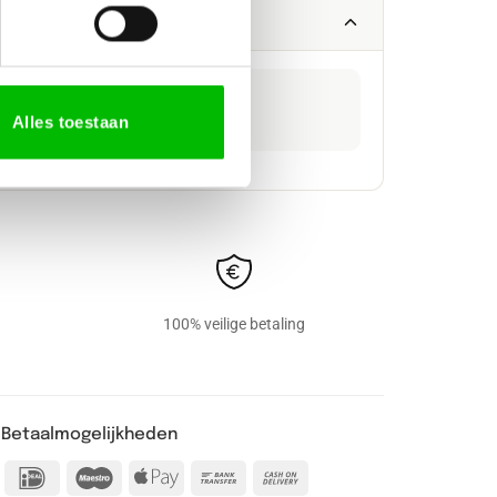
LEVERTIJD
Alles toestaan
5 tot 7 weken
100% veilige betaling
Betaalmogelijkheden
IDeal
Maestro
Apple
Bank
Cash