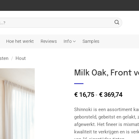
Hoe het werkt
Reviews
Info
Samples
sten
/
Hout
Milk Oak, Front
Toevoegen
Prijsk
aan
€
16,75
-
€
369,74
wenslijst
€ 16,7
tot
Shinnoki is een assortiment kan
€ 369
geborsteld, gebeitst en gelakt,
afgewerkt. Het fineer is mixm
kwaliteit te verkrijgen en is ver