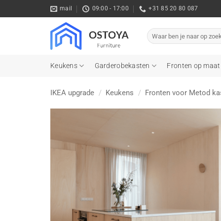
Ga
mail
09:00 - 17:00
+31 85 20 80 087
naar
inhoud
Zoeken
naar:
Keukens
Garderobekasten
Fronten op maat
IKEA upgrade
/
Keukens
/
Fronten voor Metod ka