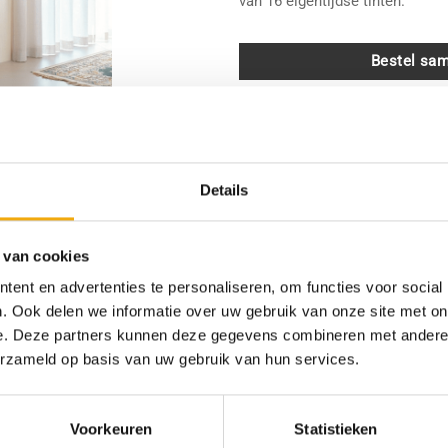
van 16 eigentijdse tinten.
Bestel sam
Type front
Details
Afmeting Metod (bxh)
Milk Oak, Front voor Metod a
 van cookies
ent en advertenties te personaliseren, om functies voor social
Toevoegen 
. Ook delen we informatie over uw gebruik van onze site met on
e. Deze partners kunnen deze gegevens combineren met andere i
SKU:
N/B
erzameld op basis van uw gebruik van hun services.
Categorieën:
Fronten voor Metod kast
Voorkeuren
Statistieken