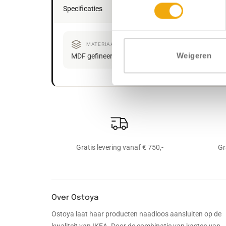
Specificaties
MATERIAAL
Weigeren
MDF gefineerd
Tran
Gratis levering vanaf € 750,-
Gr
Over Ostoya
Ostoya laat haar producten naadloos aansluiten op de
kwaliteit van IKEA. Door de combinatie van kasten van