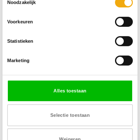
Noodzakelijk
Voorkeuren
Specificaties
Statistieken
MATERIAAL
AFWERKING
Houtvezelplaat
Melamine decor
Marketing
VERKRIJGBARE DIKTE
LEVERTIJD
18 mm
4 tot 6 weken
Alles toestaan
PRIJSGROEP
Prijsgroep 2
Selectie toestaan
Weigeren