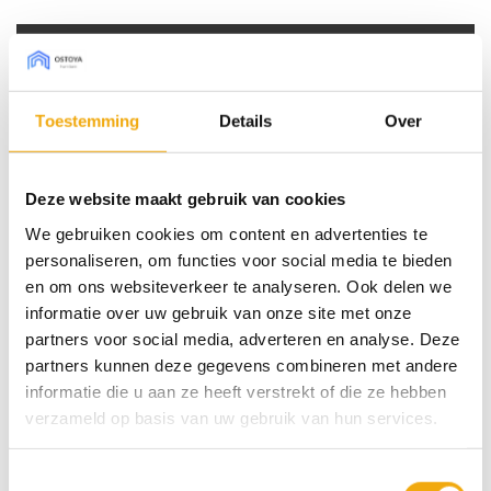
tot
€ 265,00
Bestel sample € 7,50 (borg)
Toestemming
Details
Over
Type front
Deze website maakt gebruik van cookies
Afmeting Pax (bxh)
We gebruiken cookies om content en advertenties te
personaliseren, om functies voor social media te bieden
Draairichting
en om ons websiteverkeer te analyseren. Ook delen we
informatie over uw gebruik van onze site met onze
Matrix Noce leuca, Deur voor Pax aantal
partners voor social media, adverteren en analyse. Deze
partners kunnen deze gegevens combineren met andere
Toevoegen aan winkelwagen
informatie die u aan ze heeft verstrekt of die ze hebben
verzameld op basis van uw gebruik van hun services.
SKU:
N/B
Toestemmingsselectie
Categorieën:
Deuren voor Pax kasten
,
Hout