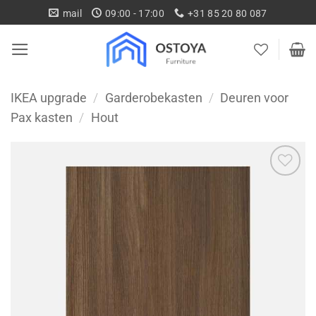
Ga
mail
09:00 - 17:00
+31 85 20 80 087
naar
inhoud
IKEA upgrade
/
Garderobekasten
/
Deuren voor
Pax kasten
/
Hout
Toevoegen
aan
wenslijst