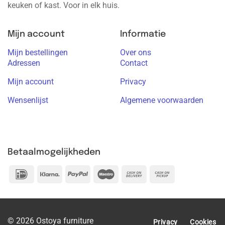
keuken of kast. Voor in elk huis.
Mijn account
Informatie
Mijn bestellingen
Over ons
Adressen
Contact
Mijn account
Privacy
Wensenlijst
Algemene voorwaarden
Betaalmogelijkheden
IDeal
Klarna
PayPal
Maestro
Cash
Cash
On
on
Delivery
Pickup
© 2026 Ostoya furniture
Privacy
Cookies