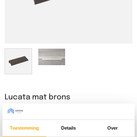
Lucata mat brons
Prijsklasse:
€
3,27
-
€
24,12
€ 3,27
Toestemming
Details
Over
tot