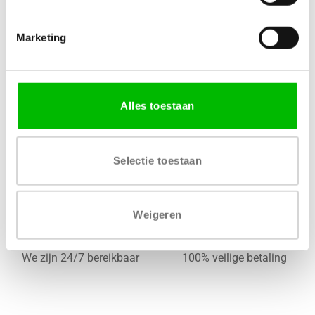
LENGTE
32mm
,
84mm
,
96mm
,
160mm
,
320mm
,
Marketing
500mm
Alles toestaan
Selectie toestaan
Gratis levering vanaf € 750,-
Gratis retour binnen 14
dagen*
Weigeren
We zijn 24/7 bereikbaar
100% veilige betaling