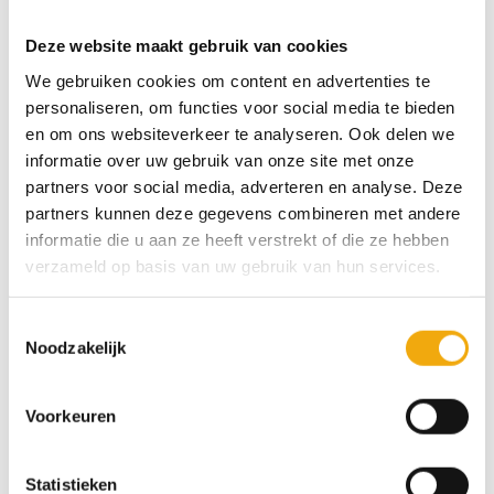
€ 24,12
Lengte
Deze website maakt gebruik van cookies
Lucata mat brons aantal
We gebruiken cookies om content en advertenties te
personaliseren, om functies voor social media te bieden
Toevoegen aan winkelwagen
en om ons websiteverkeer te analyseren. Ook delen we
informatie over uw gebruik van onze site met onze
partners voor social media, adverteren en analyse. Deze
SKU:
N/B
partners kunnen deze gegevens combineren met andere
Categorieën:
Handgrepen
,
Modern
informatie die u aan ze heeft verstrekt of die ze hebben
verzameld op basis van uw gebruik van hun services.
Specificaties
Toestemmingsselectie
Noodzakelijk
MATERIAAL
KLEUR
Voorkeuren
Aluminium
Mat brons
Statistieken