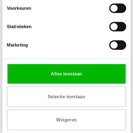
Voorkeuren
Specificaties
Statistieken
MATERIAAL
MERK
Marketing
MDF
Senosan
LEVERTIJD
Alles toestaan
1 – 2 werkdagen
Selectie toestaan
Weigeren
Gratis levering vanaf € 750,-
Gratis retour binnen 14