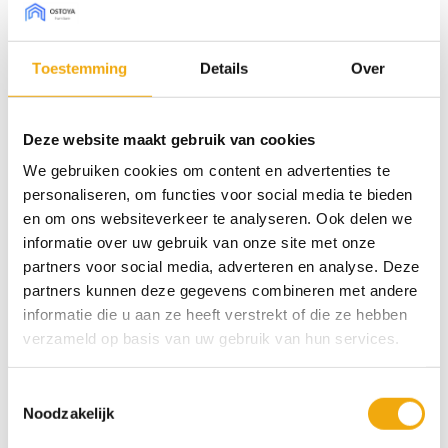
leven geroepen: voor zowel IKEA-, doe-het-zelf
projecten als voor complete keukenrenovaties. Kies
Toestemming
Details
Over
één of meerdere samples uit en we sturen ze zo snel
mogelijk naar je op.
Deze website maakt gebruik van cookies
Onze samples zijn in een formaat van 34 x 23 cm. Je
We gebruiken cookies om content en advertenties te
kunt de samples altijd gratis aan ons retourneren en
personaliseren, om functies voor social media te bieden
wanneer ze onbeschadigd bij ons terug komen krijg
en om ons websiteverkeer te analyseren. Ook delen we
je het aankoopbedrag terug.
informatie over uw gebruik van onze site met onze
partners voor social media, adverteren en analyse. Deze
10 op voorraad
partners kunnen deze gegevens combineren met andere
informatie die u aan ze heeft verstrekt of die ze hebben
verzameld op basis van uw gebruik van hun services.
Toevoegen aan winkelwagen
Toestemmingsselectie
Categorie:
Samples
Noodzakelijk
Tags:
diepmat
,
Strak & Modern