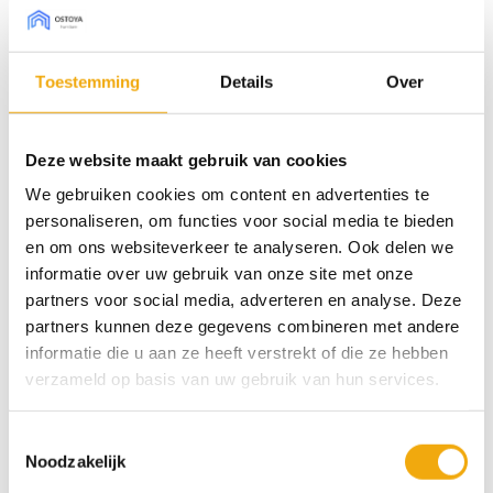
projecten als voor complete keukenrenovaties. Kies
één of meerdere samples uit en we sturen ze zo snel
mogelijk naar je op.
Toestemming
Details
Over
Onze samples zijn in een formaat van 34 x 23 cm. Je
kunt de samples altijd gratis aan ons retourneren en
Deze website maakt gebruik van cookies
wanneer ze onbeschadigd bij ons terug komen krijg
We gebruiken cookies om content en advertenties te
je het aankoopbedrag terug.
personaliseren, om functies voor social media te bieden
en om ons websiteverkeer te analyseren. Ook delen we
informatie over uw gebruik van onze site met onze
8 op voorraad
partners voor social media, adverteren en analyse. Deze
partners kunnen deze gegevens combineren met andere
Lublin diepmat telegrijs 4, Sample aantal
informatie die u aan ze heeft verstrekt of die ze hebben
verzameld op basis van uw gebruik van hun services.
Toevoegen aan winkelwagen
Toestemmingsselectie
Categorie:
Samples
Noodzakelijk
Tags:
diepmat
,
Strak & Modern