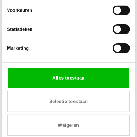
Voorkeuren
Specificaties
Statistieken
Marketing
MATERIAAL
AFWERKING
MDF
Acryl
LEVERTIJD
Alles toestaan
1 – 2 werkdagen
Selectie toestaan
Weigeren
Gratis levering vanaf € 750,-
Gratis retour binnen 14