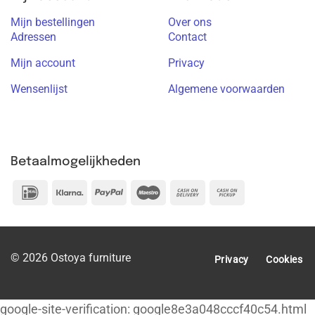
Mijn bestellingen
Over ons
Adressen
Contact
Mijn account
Privacy
Wensenlijst
Algemene voorwaarden
Betaalmogelijkheden
IDeal
Klarna
PayPal
Maestro
Cash
Cash
On
on
Delivery
Pickup
© 2026 Ostoya furniture
Privacy
Cookies
google-site-verification: google8e3a048cccf40c54.html