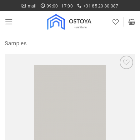
Ga
mail
09:00 - 17:00
+31 85 20 80 087
naar
inhoud
Samples
Toevoegen
aan
wenslijst