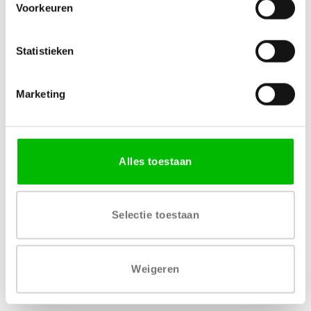
Voorkeuren
Specificaties
Statistieken
MATERIAAL
MERK
Marketing
MDF
Senosan
LEVERTIJD
1 – 2 werkdagen
Alles toestaan
Selectie toestaan
Weigeren
Gratis levering vanaf € 750,-
Gratis retour binnen 14
dagen*