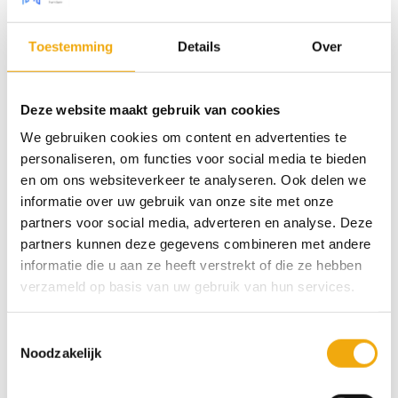
projecten als voor complete keukenrenovaties. Kies
één of meerdere samples uit en we sturen ze zo snel
Toestemming
Details
Over
mogelijk naar je op.
Onze samples zijn in een formaat van 34 x 23 cm. Je
Deze website maakt gebruik van cookies
kunt de samples altijd gratis aan ons retourneren en
We gebruiken cookies om content en advertenties te
wanneer ze onbeschadigd bij ons terug komen krijg
personaliseren, om functies voor social media te bieden
je het aankoopbedrag terug.
en om ons websiteverkeer te analyseren. Ook delen we
informatie over uw gebruik van onze site met onze
6 op voorraad
partners voor social media, adverteren en analyse. Deze
partners kunnen deze gegevens combineren met andere
informatie die u aan ze heeft verstrekt of die ze hebben
Toevoegen aan winkelwagen
verzameld op basis van uw gebruik van hun services.
Categorie:
Samples
Toestemmingsselectie
Noodzakelijk
Tags:
diepmat
,
Strak & Modern