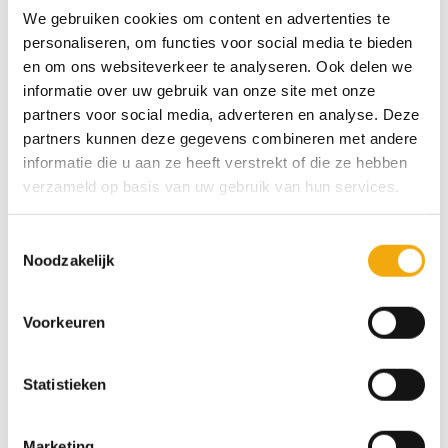
Dit product is nu niet op voorraad en niet
We gebruiken cookies om content en advertenties te
personaliseren, om functies voor social media te bieden
beschikbaar.
en om ons websiteverkeer te analyseren. Ook delen we
informatie over uw gebruik van onze site met onze
SKU:
N/B
partners voor social media, adverteren en analyse. Deze
Categorieën:
Deuren voor Pax kasten
,
Modern
partners kunnen deze gegevens combineren met andere
informatie die u aan ze heeft verstrekt of die ze hebben
verzameld op basis van uw gebruik van hun services.
Specificaties
Toestemmingsselectie
Noodzakelijk
MATERIAAL
AFWERKING
MDF
Acryl diepmat
Voorkeuren
VERKRIJGBARE DIKTE
LEVERTIJD
Statistieken
18 mm
4 tot 6 weken
Marketing