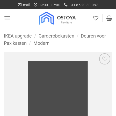
Ga
mail
09:00 - 17:00
+31 85 20 80 087
naar
inhoud
IKEA upgrade
/
Garderobekasten
/
Deuren voor
Pax kasten
/
Modern
Toevoegen
aan
wenslijst