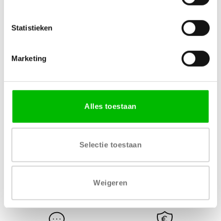
Specificaties
Statistieken
MATERIAAL
AFWERKING
Houtvezelplaat
Melamine decor
Marketing
VERKRIJGBARE DIKTE
LEVERTIJD
18 mm
1 – 2 werkdagen
Alles toestaan
Selectie toestaan
Gratis levering vanaf € 750,-
Gratis retour binnen 14
Weigeren
dagen*