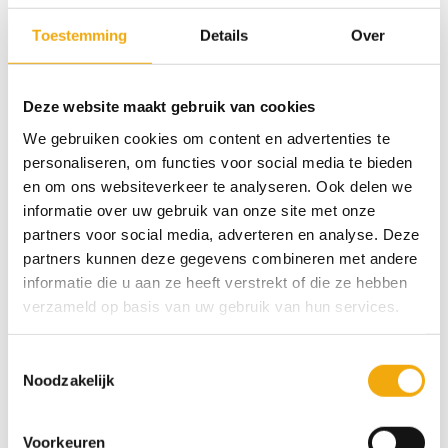
projecten als voor complete keukenrenovaties. Kies
Toestemming
Details
Over
één of meerdere samples uit en we sturen ze zo snel
mogelijk naar je op.
Deze website maakt gebruik van cookies
Onze samples zijn in een formaat van 30 x 30 cm. Je
We gebruiken cookies om content en advertenties te
kunt de samples altijd gratis aan ons retourneren en
personaliseren, om functies voor social media te bieden
wanneer ze onbeschadigd bij ons terug komen krijg
en om ons websiteverkeer te analyseren. Ook delen we
je het aankoopbedrag terug.
informatie over uw gebruik van onze site met onze
partners voor social media, adverteren en analyse. Deze
7 op voorraad (kan nabesteld worden)
partners kunnen deze gegevens combineren met andere
informatie die u aan ze heeft verstrekt of die ze hebben
verzameld op basis van uw gebruik van hun services.
Toevoegen aan winkelwagen
Toestemmingsselectie
Categorie:
Samples
Noodzakelijk
Voorkeuren