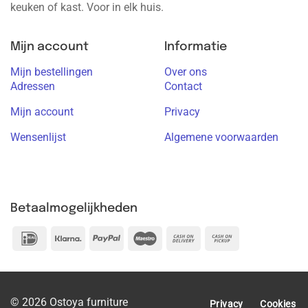
keuken of kast. Voor in elk huis.
Mijn account
Informatie
Mijn bestellingen
Over ons
Adressen
Contact
Mijn account
Privacy
Wensenlijst
Algemene voorwaarden
Betaalmogelijkheden
IDeal
Klarna
PayPal
Maestro
Cash
Cash
On
on
Delivery
Pickup
© 2026 Ostoya furniture
Privacy
Cookies