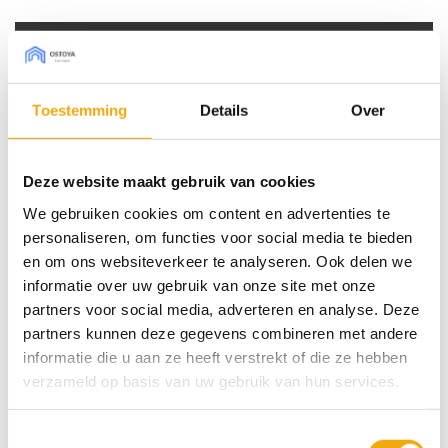
tot
€ 265,00
Bestel sample € 7,50 (borg)
Toestemming
Details
Over
Type front
Deze website maakt gebruik van cookies
Afmeting Pax (bxh)
We gebruiken cookies om content en advertenties te
personaliseren, om functies voor social media te bieden
Draairichting
en om ons websiteverkeer te analyseren. Ook delen we
informatie over uw gebruik van onze site met onze
Esperia Madrid, Deur voor Pax aantal
partners voor social media, adverteren en analyse. Deze
partners kunnen deze gegevens combineren met andere
Toevoegen aan winkelwagen
informatie die u aan ze heeft verstrekt of die ze hebben
verzameld op basis van uw gebruik van hun services.
SKU:
N/B
Toestemmingsselectie
Categorieën:
Deuren voor Pax kasten
,
Hout