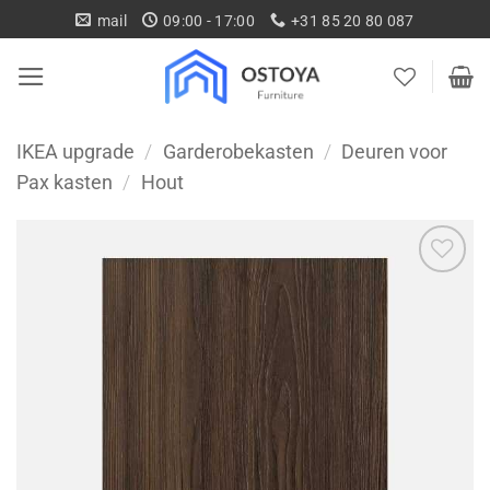
Ga
mail
09:00 - 17:00
+31 85 20 80 087
naar
inhoud
IKEA upgrade
/
Garderobekasten
/
Deuren voor
Pax kasten
/
Hout
Toevoegen
aan
wenslijst