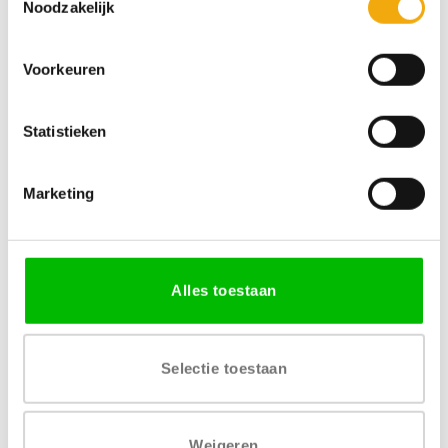
Noodzakelijk
Voorkeuren
Specificaties
Statistieken
MATERIAAL
AFWERKING
Houtvezelplaat
Melamine decor
Marketing
VERKRIJGBARE DIKTE
LEVERTIJD
18 mm
4 tot 6 weken
Alles toestaan
PRIJSGROEP
Prijsgroep 2
Selectie toestaan
Weigeren