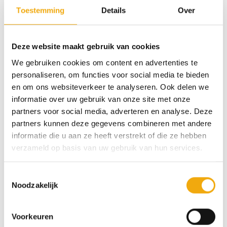
€
89,00
Toestemming
Details
Over
Bestel sample € 7,50 (borg)
Deze website maakt gebruik van cookies
We gebruiken cookies om content en advertenties te
Drobin mat gespoten, Deur voor Pax aantal
personaliseren, om functies voor social media te bieden
en om ons websiteverkeer te analyseren. Ook delen we
Toevoegen aan winkelwagen
informatie over uw gebruik van onze site met onze
partners voor social media, adverteren en analyse. Deze
Categorieën:
Deuren voor Pax kasten
,
Modern
partners kunnen deze gegevens combineren met andere
informatie die u aan ze heeft verstrekt of die ze hebben
verzameld op basis van uw gebruik van hun services.
Specificaties
Toestemmingsselectie
Noodzakelijk
UITVOERING
AFWERKING
Eenzijdig gespoten
,
Voorkeuren
Mat gespoten
Tweezijdig gespoten