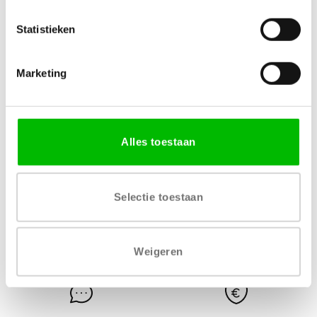
Statistieken
MATERIAAL
VERKRIJGBARE DIKTE
MDF
19 mm
Marketing
LEVERTIJD
6 tot 8 weken
Alles toestaan
Selectie toestaan
Gratis levering vanaf € 750,-
Gratis retour binnen 14
Weigeren
dagen*