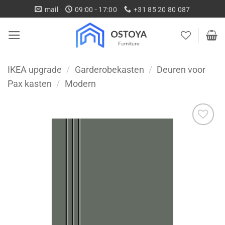
Ga
mail
09:00 - 17:00
+31 85 20 80 087
naar
inhoud
IKEA upgrade
/
Garderobekasten
/
Deuren voor
Pax kasten
/
Modern
Toevoegen
aan
wenslijst